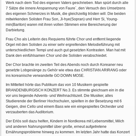
Werk nach dem Tod des eigenen Vaters geschrieben. Man spürt durch alle
7 Sätze die innere Anspannung von Faure´, den Versuch des Umsetzens
des eigenen Schmerzes in Musik, die gleichzeitig trösten will. Die beiden
mitwirkenden Solisten Frau Son, Ji-hye(Sopran) und Herr Si, Young-
min(Bariton) waren mit ihren vollen Stimmen eine Bereicherung der
Darbietung.
Frau Cho als Leiterin des Requiems führte Chor und entfernt liegende
Orgel mit den Solisten zu einer sehr ergreifenden Melodieführung mit
unterschiedlichen Tempi und auch gut gesetzten Kontrasten. Man hat mit
Dank den einfühlsamen Chor und die Solisten verabschiedet.
Der Chor brachte im zweiten Teil des Abends noch durch Koreaner neu
gesetzte Lobgesänge zu Gehör wie etwa das CHRISTIAN ARIRANG oder
ins koreanische verwandelte GO DOWN MOSE.
Im Mittelteil hörte das Publikum das von 10 Musikern gespielte
BRANDENBURGISCH KONZERT No.3. Es stimmte gleichsam ein in die
vor uns liegende Advents- und Weihnachtszeit. Die Musiker, alles
Studierende der Berliner Hochschulen, spielten in der Besetzung mit 6
Geigen, drei Cello und einem Bass wie ein eingespieltes Orchester und
verzauberten das Auditorium.
Der Erlös soll dazu helfen, Kindern in Nordkorea mit Lebensmittel, Milch
und anderen Nahrungsmittel über große, erneut aufgetretene
Ernährungsprobleme hinweg zu kommen. Im letzten Jahr hatte das Konzert