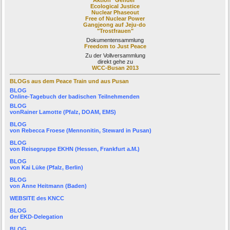
Aktion "Gender"
Ecological Justice
Nuclear Phaseout
Free of Nuclear Power
Gangjeong auf Jeju-do
"Trostfrauen"
Dokumentensammlung
Freedom to Just Peace
Zu der Vollversammlung
direkt gehe zu
WCC-Busan 2013
BLOGs aus dem Peace Train und aus Pusan
BLOG
Online-Tagebuch der
badischen Teilnehmenden
BLOG
von
Rainer Lamotte
(Pfalz, DOAM, EMS)
BLOG
von
Rebecca Froese
(Mennonitin, Steward in Pusan)
BLOG
von
Reisegruppe EKHN
(Hessen, Frankfurt a.M.)
BLOG
von
Kai Lüke
(Pfalz, Berlin)
BLOG
von
Anne Heitmann
(Baden)
WEBSITE des KNCC
BLOG
der
EKD-Delegation
BLOG