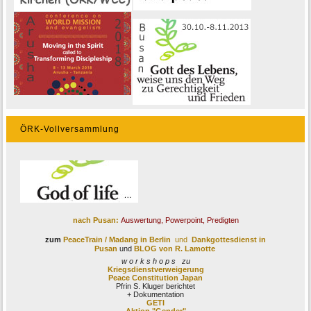
ÖRK-Vollversammlung
nach Pusan:
Auswertung, Powerpoint, Predigten
zum
PeaceTrain / Madang
in Berlin
und
Dankgottesdienst in
Pusan
und
BLOG von R. Lamotte
w o r k s h o p s zu
Kriegsdienstverweigerung
Peace Constitution Japan
Pfrin S. Kluger berichtet
+ Dokumentation
GETI