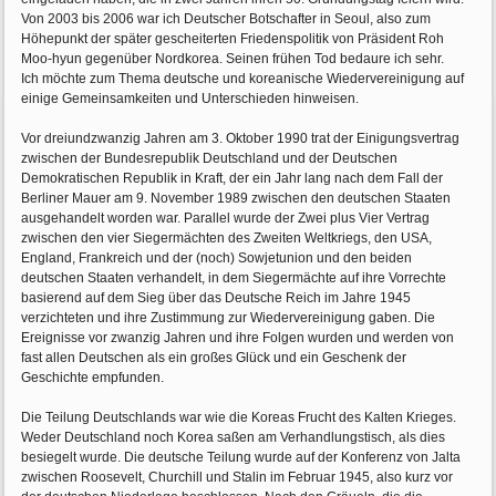
Von 2003 bis 2006 war ich Deutscher Botschafter in Seoul, also zum
Höhepunkt der später gescheiterten Friedenspolitik von Präsident Roh
Moo-hyun gegenüber Nordkorea. Seinen frühen Tod bedaure ich sehr.
Ich möchte zum Thema deutsche und koreanische Wiedervereinigung auf
einige Gemeinsamkeiten und Unterschieden hinweisen.
Vor dreiundzwanzig Jahren am 3. Oktober 1990 trat der Einigungsvertrag
zwischen der Bundesrepublik Deutschland und der Deutschen
Demokratischen Republik in Kraft, der ein Jahr lang nach dem Fall der
Berliner Mauer am 9. November 1989 zwischen den deutschen Staaten
ausgehandelt worden war. Parallel wurde der Zwei plus Vier Vertrag
zwischen den vier Siegermächten des Zweiten Weltkriegs, den USA,
England, Frankreich und der (noch) Sowjetunion und den beiden
deutschen Staaten verhandelt, in dem Siegermächte auf ihre Vorrechte
basierend auf dem Sieg über das Deutsche Reich im Jahre 1945
verzichteten und ihre Zustimmung zur Wiedervereinigung gaben. Die
Ereignisse vor zwanzig Jahren und ihre Folgen wurden und werden von
fast allen Deutschen als ein großes Glück und ein Geschenk der
Geschichte empfunden.
Die Teilung Deutschlands war wie die Koreas Frucht des Kalten Krieges.
Weder Deutschland noch Korea saßen am Verhandlungstisch, als dies
besiegelt wurde. Die deutsche Teilung wurde auf der Konferenz von Jalta
zwischen Roosevelt, Churchill und Stalin im Februar 1945, also kurz vor