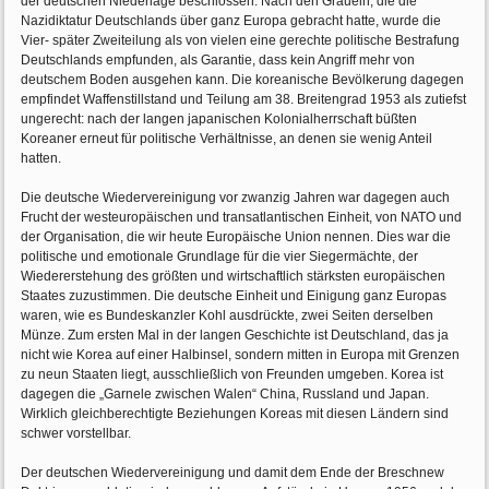
der deutschen Niederlage beschlossen. Nach den Gräueln, die die
Nazidiktatur Deutschlands über ganz Europa gebracht hatte, wurde die
Vier- später Zweiteilung als von vielen eine gerechte politische Bestrafung
Deutschlands empfunden, als Garantie, dass kein Angriff mehr von
deutschem Boden ausgehen kann. Die koreanische Bevölkerung dagegen
empfindet Waffenstillstand und Teilung am 38. Breitengrad 1953 als zutiefst
ungerecht: nach der langen japanischen Kolonialherrschaft büßten
Koreaner erneut für politische Verhältnisse, an denen sie wenig Anteil
hatten.
Die deutsche Wiedervereinigung vor zwanzig Jahren war dagegen auch
Frucht der westeuropäischen und transatlantischen Einheit, von NATO und
der Organisation, die wir heute Europäische Union nennen. Dies war die
politische und emotionale Grundlage für die vier Siegermächte, der
Wiedererstehung des größten und wirtschaftlich stärksten europäischen
Staates zuzustimmen. Die deutsche Einheit und Einigung ganz Europas
waren, wie es Bundeskanzler Kohl ausdrückte, zwei Seiten derselben
Münze. Zum ersten Mal in der langen Geschichte ist Deutschland, das ja
nicht wie Korea auf einer Halbinsel, sondern mitten in Europa mit Grenzen
zu neun Staaten liegt, ausschließlich von Freunden umgeben. Korea ist
dagegen die „Garnele zwischen Walen“ China, Russland und Japan.
Wirklich gleichberechtigte Beziehungen Koreas mit diesen Ländern sind
schwer vorstellbar.
Der deutschen Wiedervereinigung und damit dem Ende der Breschnew