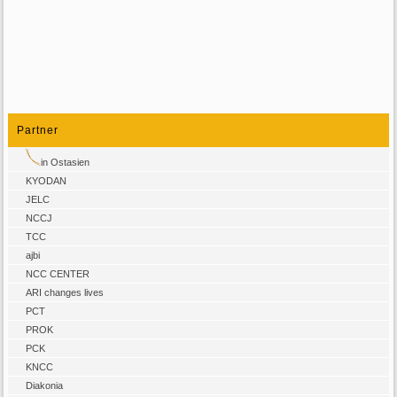
Partner
in Ostasien
KYODAN
JELC
NCCJ
TCC
ajbi
NCC CENTER
ARI changes lives
PCT
PROK
PCK
KNCC
Diakonia