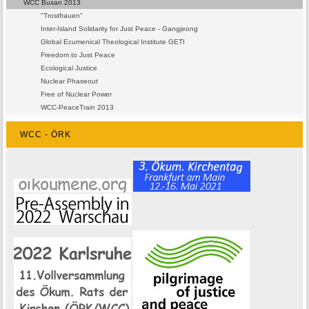
WCC Busan 2013
"Trostfrauen"
Inter-Island Solidarity for Just Peace - Gangjeong
Global Ecumenical Theological Institute GETI
Freedom to Just Peace
Ecological Justice
Nuclear Phaseout
Free of Nuclear Power
WCC-PeaceTrain 2013
WCC - ÖRK