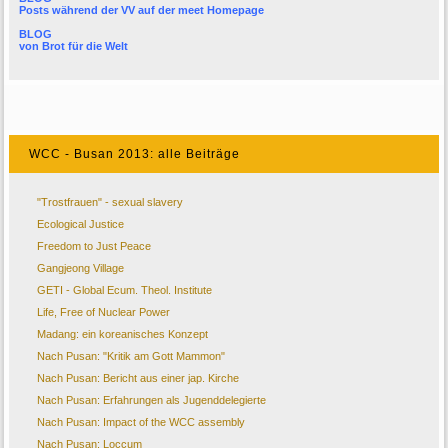
Posts während der VV auf der
meet Homepage
BLOG
von
Brot für die Welt
WCC - Busan 2013: alle Beiträge
"Trostfrauen" - sexual slavery
Ecological Justice
Freedom to Just Peace
Gangjeong Village
GETI - Global Ecum. Theol. Institute
Life, Free of Nuclear Power
Madang: ein koreanisches Konzept
Nach Pusan: "Kritik am Gott Mammon"
Nach Pusan: Bericht aus einer jap. Kirche
Nach Pusan: Erfahrungen als Jugenddelegierte
Nach Pusan: Impact of the WCC assembly
Nach Pusan: Loccum