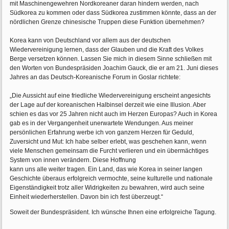
mit Maschinengewehren Nordkoreaner daran hindern werden, nach
Südkorea zu kommen oder dass Südkorea zustimmen könnte, dass an der
nördlichen Grenze chinesische Truppen diese Funktion übernehmen?
Korea kann von Deutschland vor allem aus der deutschen
Wiedervereinigung lernen, dass der Glauben und die Kraft des Volkes
Berge versetzen können. Lassen Sie mich in diesem Sinne schließen mit
den Worten von Bundespräsiden Joachim Gauck, die er am 21. Juni dieses
Jahres an das Deutsch-Koreanische Forum in Goslar richtete:
„Die Aussicht auf eine friedliche Wiedervereinigung erscheint angesichts
der Lage auf der koreanischen Halbinsel derzeit wie eine Illusion. Aber
schien es das vor 25 Jahren nicht auch im Herzen Europas? Auch in Korea
gab es in der Vergangenheit unerwartete Wendungen. Aus meiner
persönlichen Erfahrung werbe ich von ganzem Herzen für Geduld,
Zuversicht und Mut: Ich habe selber erlebt, was geschehen kann, wenn
viele Menschen gemeinsam die Furcht verlieren und ein übermächtiges
System von innen verändern. Diese Hoffnung
kann uns alle weiter tragen. Ein Land, das wie Korea in seiner langen
Geschichte überaus erfolgreich vermochte, seine kulturelle und nationale
Eigenständigkeit trotz aller Widrigkeiten zu bewahren, wird auch seine
Einheit wiederherstellen. Davon bin ich fest überzeugt.“
Soweit der Bundespräsident. Ich wünsche Ihnen eine erfolgreiche Tagung.