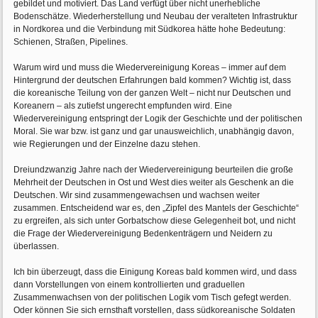
gebildet und motiviert. Das Land verfügt über nicht unerhebliche
Bodenschätze. Wiederherstellung und Neubau der veralteten Infrastruktur
in Nordkorea und die Verbindung mit Südkorea hätte hohe Bedeutung:
Schienen, Straßen, Pipelines.
Warum wird und muss die Wiedervereinigung Koreas – immer auf dem
Hintergrund der deutschen Erfahrungen bald kommen? Wichtig ist, dass
die koreanische Teilung von der ganzen Welt – nicht nur Deutschen und
Koreanern – als zutiefst ungerecht empfunden wird. Eine
Wiedervereinigung entspringt der Logik der Geschichte und der politischen
Moral. Sie war bzw. ist ganz und gar unausweichlich, unabhängig davon,
wie Regierungen und der Einzelne dazu stehen.
Dreiundzwanzig Jahre nach der Wiedervereinigung beurteilen die große
Mehrheit der Deutschen in Ost und West dies weiter als Geschenk an die
Deutschen. Wir sind zusammengewachsen und wachsen weiter
zusammen. Entscheidend war es, den „Zipfel des Mantels der Geschichte“
zu ergreifen, als sich unter Gorbatschow diese Gelegenheit bot, und nicht
die Frage der Wiedervereinigung Bedenkenträgern und Neidern zu
überlassen.
Ich bin überzeugt, dass die Einigung Koreas bald kommen wird, und dass
dann Vorstellungen von einem kontrollierten und graduellen
Zusammenwachsen von der politischen Logik vom Tisch gefegt werden.
Oder können Sie sich ernsthaft vorstellen, dass südkoreanische Soldaten