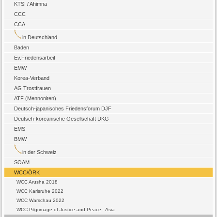
KTSI / Ahimna
CCC
CCA
in Deutschland
Baden
Ev.Friedensarbeit
EMW
Korea-Verband
AG Trostfrauen
ATF (Mennoniten)
Deutsch-japanisches Friedensforum DJF
Deutsch-koreanische Gesellschaft DKG
EMS
BMW
in der Schweiz
SOAM
WCC/ÖRK
WCC Arusha 2018
WCC Karlsruhe 2022
WCC Warschau 2022
WCC Pilgrimage of Justice and Peace - Asia