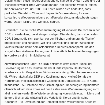
Doktrin waren blutig niedergeschlagene Aufstände in Ungarn 1956 und der
Tschechoslowakei 1968 voraus gegangen, der friedliche Wandel Polens
mit den Wahlen im Juni 1989. Für Korea würde dies bedeuten, dass
politischer Wandel in China und Japan die Voraussetzung für eine
koreanische Wiedervereinigung schaffen oder sie zumindest begünstigen
würde. Davon ist in China wenig zu spüren.
Schließlich: die deutsche Wiedervereinigung ist vor allem Deutschen in der
DDR zu verdanken, zuerst einigen mutigen Dissidenten, dann aber vielen
DDR-Bürgern, die sich spontan vor den Kirchen und um „runde Tische“
organisierten und zunächst „Wir sind das Volk“ und später „Wir sind ein
Volk“ riefen und damit dem ostdeutschen Repressionsapparat und den
sowjetischen Waffen im Hintergrund trotzte. Ähnliche Massenbewegungen
in Nordkorea sind mir nicht bekannt.
Zur wirtschaftlichen Lage: Die DDR entsprach etwa einem Fünftel der
Bevölkerung und des Territoriums der Bundesrepublik Deutschland,
Nordkorea ist im Vergleich zu Südkorea sehr viel größer. Andererseits war
die Wirtschaftskraft der DDR pro Kopf immer noch viel größer als die
Nordkoreas. Vielleicht stimmt die Gleichung: in Deutschland 1:8, in Korea
mindestens 1:50. Ich habe mit Zustimmung der Bundesregierung mehrfach
öffentlich erklärt, dass Korea mit den Lasten einer Wiedervereinigung nicht
allein stehen werde. Eine Wiedervereinigung Koreas bietet auf mittlere und
längere Sicht große wirtschaftliche Vorteile für Korea und für seine
Nachbarn. Die Bevölkerung der Demokratischen Volksrepublik Korea ist