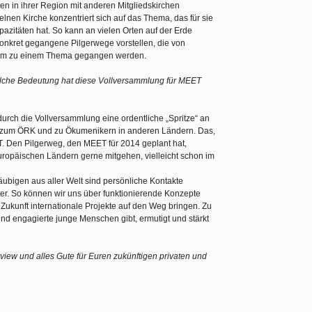
en in ihrer Region mit anderen Mitgliedskirchen
lnen Kirche konzentriert sich auf das Thema, das für sie
azitäten hat. So kann an vielen Orten auf der Erde
konkret gegangene Pilgerwege vorstellen, die von
am zu einem Thema gegangen werden.
elche Bedeutung hat diese Vollversammlung für MEET
durch die Vollversammlung eine ordentliche „Spritze“ an
e zum ÖRK und zu Ökumenikern in anderen Ländern. Das,
T. Den Pilgerweg, den MEET für 2014 geplant hat,
opäischen Ländern gerne mitgehen, vielleicht schon im
ubigen aus aller Welt sind persönliche Kontakte
ter. So können wir uns über funktionierende Konzepte
 Zukunft internationale Projekte auf den Weg bringen. Zu
nd engagierte junge Menschen gibt, ermutigt und stärkt
view und alles Gute für Euren zukünftigen privaten und