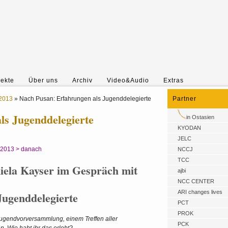
jekte
Über uns
Archiv
Video&Audio
Extras
2013
»
Nach Pusan: Erfahrungen als Jugenddelegierte
Partner
ls Jugenddelegierte
in Ostasien
KYODAN
JELC
.2013 > danach
NCCJ
TCC
iela Kayser im Gespräch mit
ajbi
NCC CENTER
ARI changes lives
Jugenddelegierte
PCT
PROK
Jugendvorversammlung, einem Treffen aller
PCK