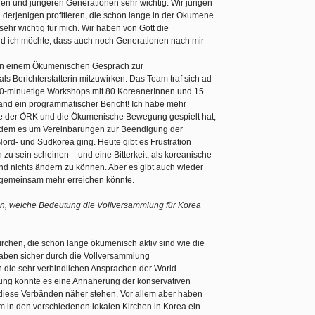
en und jüngeren Generationen sehr wichtig. Wir jungen
erjenigen profitieren, die schon lange in der Ökumene
 sehr wichtig für mich. Wir haben von Gott die
d ich möchte, dass auch noch Generationen nach mir
n an einem Ökumenischen Gespräch zur
s Berichterstatterin mitzuwirken. Das Team traf sich ad
r 90-minuetige Workshops mit 80 KoreanerInnen und 15
and ein programmatischer Bericht! Ich habe mehr
le der ÖRK und die Ökumenische Bewegung gespielt hat,
i dem es um Vereinbarungen zur Beendigung der
Nord- und Südkorea ging. Heute gibt es Frustration
u sein scheinen – und eine Bitterkeit, als koreanische
end nichts ändern zu können. Aber es gibt auch wieder
 gemeinsam mehr erreichen könnte.
zen, welche Bedeutung die Vollversammlung für Korea
Kirchen, die schon lange ökumenisch aktiv sind wie die
haben sicher durch die Vollversammlung
h die sehr verbindlichen Ansprachen der World
ung könnte es eine Annäherung der konservativen
diese Verbänden näher stehen. Vor allem aber haben
 in den verschiedenen lokalen Kirchen in Korea ein