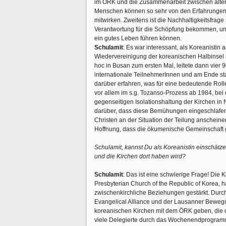
im ÖRK und die Zusammenarbeit zwischen älter
Menschen können so sehr von den Erfahrungen d
mitwirken. Zweitens ist die Nachhaltigkeitsfrage
Verantwortung für die Schöpfung bekommen, un
ein gutes Leben führen können.
Schulamit
: Es war interessant, als Koreanisti
Wiedervereinigung der koreanischen Halbinsel al
hoc in Busan zum ersten Mal, leitete dann vie
internationale TeilnehmerInnen und am Ende st
darüber erfahren, was für eine bedeutende Rol
vor allem im s.g. Tozanso-Prozess ab 1984, be
gegenseitigen Isolationshaltung der Kirchen in 
darüber, dass diese Bemühungen eingeschlafen z
Christen an der Situation der Teilung anschein
Hoffnung, dass die ökumenische Gemeinschaft
Schulamit, kannst Du als Koreanistin einschät
und die Kirchen dort haben wird?
Schulamit
: Das ist eine schwierige Frage! Die 
Presbyterian Church of the Republic of Korea, 
zwischenkirchliche Beziehungen gestärkt. Durc
Evangelical Alliance und der Lausanner Beweg
koreanischen Kirchen mit dem ÖRK geben, die 
viele Delegierte durch das Wochenendprogramm