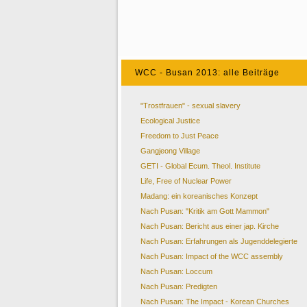
WCC - Busan 2013: alle Beiträge
"Trostfrauen" - sexual slavery
Ecological Justice
Freedom to Just Peace
Gangjeong Village
GETI - Global Ecum. Theol. Institute
Life, Free of Nuclear Power
Madang: ein koreanisches Konzept
Nach Pusan: "Kritik am Gott Mammon"
Nach Pusan: Bericht aus einer jap. Kirche
Nach Pusan: Erfahrungen als Jugenddelegierte
Nach Pusan: Impact of the WCC assembly
Nach Pusan: Loccum
Nach Pusan: Predigten
Nach Pusan: The Impact - Korean Churches