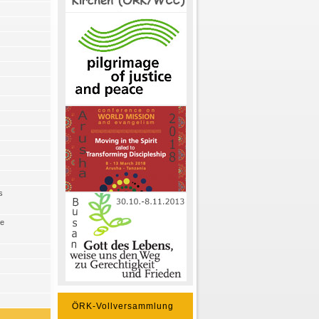
s
he
ÖRK-Vollversammlung