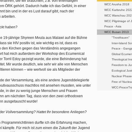
rfahren, die wir brauchten, z.B. von ehemaligen
WCC Arusha 2018
m ÖRK gehört. Dadurch hatte ich das Gefühl, in einer
WCC Karlsruhe 202
nnt bin und in der es Lust darauf gibt, nach der
WCC Warschau 202
 arbeiten.
WCC Pilgrimage of J
Peace - Asia
ckt haben?
WCC Busan 2013
ie 19-jährige Shyreen Mvula aus Malawi auf die Bühne
"Trostfrauen"
s sie HIV positiv ist, wie wichtig es ist, dass es
Inter-Island Sol
 in den Kirchen gegen das Verständnis angegangen
Peace - Gang
ührt hat mich außerdem der Workshop des Ecumenical
Global Ecumen
er Torril Edoy gezeigt wurde, die eine Behinderung hat
Theological In
tet. Mir wurde deutlich, wie sehr wir alle von Menschen
Freedom to Ju
tieren können – wie wertvoll sie als Mitglieder der
Ecological Just
Nuclear Phase
nde der Versammlung, als eine andere Jugenddelegierte
Free of Nuclea
kutivausschuss machtlos mit ansehen mussten, wie unter
WCC-PeaceTra
urde, in der zu wenig junge Menschen und Frauen
ann am nächsten Tag, dass von den zwei orthodoxen
 Mann ausgetauscht wurde!
der Vollversammlung? Hattet Ihr besondere Anliegen?
en Programmrichtlinien durfte ich die Erfahrung machen,
l kämpfe. Für mich ist zum einen die Zukunft der Jugend