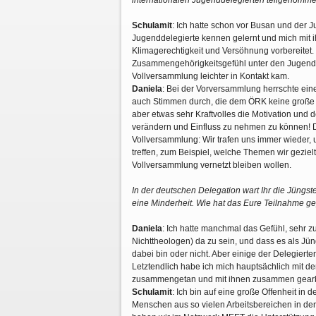
internationalen Jugenddelegierten teilgenommen
Schulamit
: Ich hatte schon vor Busan und de
Jugenddelegierte kennen gelernt und mich mit
Klimagerechtigkeit und Versöhnung vorbereitet
Zusammengehörigkeitsgefühl unter den Jugendl
Vollversammlung leichter in Kontakt kam.
Daniela
: Bei der Vorversammlung herrschte ei
auch Stimmen durch, die dem ÖRK keine große 
aber etwas sehr Kraftvolles die Motivation un
verändern und Einfluss zu nehmen zu können! D
Vollversammlung: Wir trafen uns immer wieder,
treffen, zum Beispiel, welche Themen wir geziel
Vollversammlung vernetzt bleiben wollen.
In der deutschen Delegation wart Ihr die Jüngs
eine Minderheit. Wie hat das Eure Teilnahme g
Daniela
: Ich hatte manchmal das Gefühl, sehr z
Nichttheologen) da zu sein, und dass es als Jün
dabei bin oder nicht. Aber einige der Delegierte
Letztendlich habe ich mich hauptsächlich mit
zusammengetan und mit ihnen zusammen gearb
Schulamit
: Ich bin auf eine große Offenheit in
Menschen aus so vielen Arbeitsbereichen in d