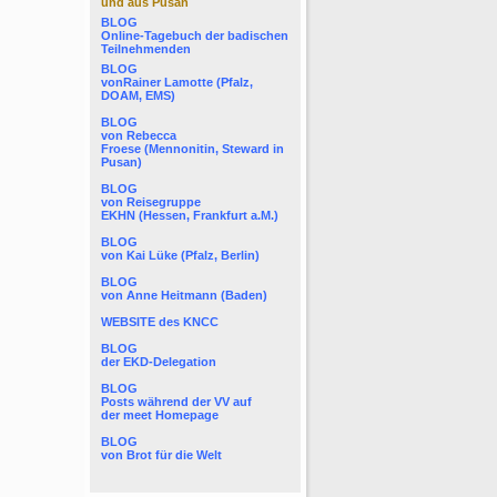
und aus Pusan
BLOG
Online-Tagebuch der
badischen
Teilnehmenden
BLOG
von
Rainer Lamotte
(Pfalz,
DOAM, EMS)
BLOG
von
Rebecca
Froese
(Mennonitin, Steward in
Pusan)
BLOG
von
Reisegruppe
EKHN
(Hessen, Frankfurt a.M.)
BLOG
von
Kai Lüke
(Pfalz, Berlin)
BLOG
von
Anne Heitmann
(Baden)
WEBSITE des KNCC
BLOG
der
EKD-Delegation
BLOG
Posts während der VV auf
der
meet Homepage
BLOG
von
Brot für die Welt