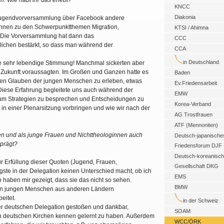
. Wie habt ihr das erlebt?
KNCC
Diakonia
r Jugendvorversammlung über Facebook andere
 ihnen zu den Schwerpunktthemen Migration,
KTSI / Ahimna
. Die Vorversammlung hat dann das
CCC
ichen bestärkt, so dass man während der
CCA
in Deutschland
ne sehr lebendige Stimmung! Manchmal sickerten aber
Zukunft voraussagten. Im Großen und Ganzen hatte es
Baden
d den Glauben der jungen Menschen zu erleben, etwas
Ev.Friedensarbeit
iese Erfahrung begleitete uns auch während der
EMW
 um Strategien zu besprechen und Entscheidungen zu
Korea-Verband
t in einer Plenarsitzung vorbringen und wie wir nach der
AG Trostfrauen
ATF (Mennoniten)
ten und als junge Frauen und Nichttheologinnen auch
Deutsch-japanische
eprägt?
Friedensforum DJF
Deutsch-koreanisc
ur Erfüllung dieser Quoten (Jugend, Frauen,
Gesellschaft DKG
gste in der Delegation keinen Unterschied macht, ob ich
EMS
n haben mir gezeigt, dass sie das nicht so sehen.
BMW
 den jungen Menschen aus anderen Ländern
eitet.
in der Schweiz
 der deutschen Delegation gestoßen und dankbar,
SOAM
en deutschen Kirchen kennen gelernt zu haben. Außerdem
WCC/ÖRK