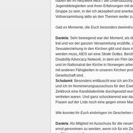
haben wir im Netzwerk MEET die Unterstützung e
Jugenddelegierten und ihren Erfahrungen mit de
Gruppe zu sein, in der ich akzeptiert und anerka
Vollversammlung aktiv an den Themen weiter zu
Gab es Momente, die Euch besonders beeindru
Daniela
: Sehr bewegend war der Moment, als d
trat und vor der ganzen Versammlung erzählte, das
Sexualerziehung in den Kirchen gibt und dass
werden muss, AIDS sei eine Strafe Gottes. Ber
Disability Advocacy Network, in dem ein Film üb
und im Nationalrat der Kirche in Norwegen arbei
mit anderen Fähigkeiten in unseren Kirchen profi
Gesellschaft sind.
Schulamit
: Besonders enttäuscht war ich am E
und ich im Nominierungsausschuss für den Exe
Zeitdruck eine Kandidatenliste durchgesetzt w
vertreten waren. Und ganz schockierend war d
Frauen auf der Liste noch eine gegen einen
Wie konntet ihr Euch einbringen im Geschehen 
Daniela
: Als Mitglied im Ausschuss für die neu
ernst genommen zu werden, wenn ich für ein Zie