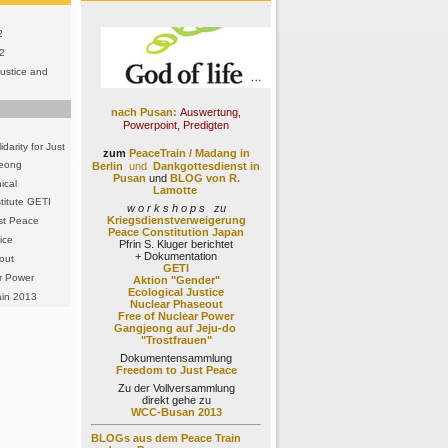
2
2
ustice and
nach Pusan:
Auswertung,
Powerpoint, Predigten
idarity for Just
zum
PeaceTrain / Madang
in
jeong
Berlin
und
Dankgottesdienst in
Pusan
und
BLOG von R.
ical
Lamotte
stitute GETI
w o r k s h o p s zu
Kriegsdienstverweigerung
st Peace
Peace Constitution Japan
ice
Pfrin S. Kluger berichtet
+ Dokumentation
out
GETI
r Power
Aktion "Gender"
Ecological Justice
in 2013
Nuclear Phaseout
Free of Nuclear Power
Gangjeong auf Jeju-do
"Trostfrauen"
Dokumentensammlung
Freedom to Just Peace
Zu der Vollversammlung
direkt gehe zu
WCC-Busan 2013
BLOGs aus dem Peace Train