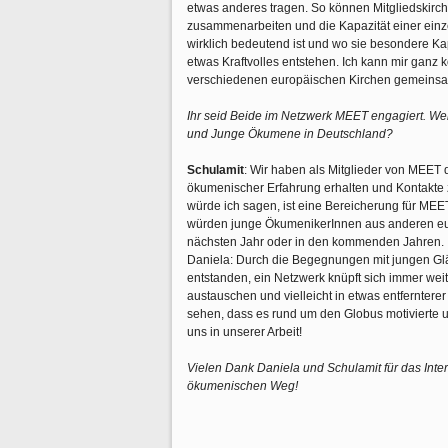
etwas anderes tragen. So können Mitgliedskirch
zusammenarbeiten und die Kapazität einer einze
wirklich bedeutend ist und wo sie besondere Kap
etwas Kraftvolles entstehen. Ich kann mir ganz 
verschiedenen europäischen Kirchen gemeins
Ihr seid Beide im Netzwerk MEET engagiert. W
und Junge Ökumene in Deutschland?
Schulamit
: Wir haben als Mitglieder von MEET 
ökumenischer Erfahrung erhalten und Kontakt
würde ich sagen, ist eine Bereicherung für MEE
würden junge ÖkumenikerInnen aus anderen eur
nächsten Jahr oder in den kommenden Jahren.
Daniela: Durch die Begegnungen mit jungen Glä
entstanden, ein Netzwerk knüpft sich immer wei
austauschen und vielleicht in etwas entfernterer
sehen, dass es rund um den Globus motivierte u
uns in unserer Arbeit!
Vielen Dank Daniela und Schulamit für das Inter
ökumenischen Weg!