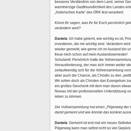
besseres Verständnis von dem Land, seiner Ge
warmherzige Gastfreundlichkeit des Landes erleb
„historischen Karte“ des ÖRK fest verankert.
Könnt Ihr sagen, was Ihr für Euch persönlich ge
verändern wird?
Daniela
: Ich habe gelernt, wie wichtig es ist, Pr
investieren, die mir wichtig sind. Verändern wird 
wieder gemerkt, wie gerne ich im Ausland bin 
freue mich schon auf mein Auslandssemester!
Schulamit: Persönlich hatte die Vollversammlung
Herausforderung, der man sich immer weiter stel
zeitaufwendig sich für die Vollversammlung vor
aber auch die Chance, als Christin zu den „we
Wir sollen doch als Christen das Evangelium zu
ein großes Geschenk mit dem man davon etwas ve
Niveau mit der professionellen Unterstützung 
leben zu können.
Die Vollversammlung hat einen „Pilgerweg der 
damit gemeint und wie könnte das konkret aus
Daniela
: Gemeint ist erst mal ein neues Selbstv
Pilgerweg kann man selbst nicht so viel Gepäck 