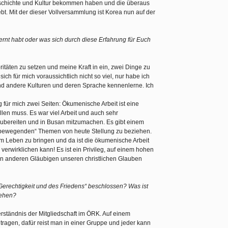
schichte und Kultur bekommen haben und die überaus
t. Mit der dieser Vollversammlung ist Korea nun auf der
lernt habt oder was sich durch diese Erfahrung für Euch
ioritäten zu setzen und meine Kraft in ein, zwei Dinge zu
sich für mich voraussichtlich nicht so viel, nur habe ich
und andere Kulturen und deren Sprache kennenlerne. Ich
 für mich zwei Seiten: Ökumenische Arbeit ist eine
len muss. Es war viel Arbeit und auch sehr
zubereiten und in Busan mitzumachen. Es gibt einem
ltbewegenden“ Themen von heute Stellung zu beziehen.
m Leben zu bringen und da ist die ökumenische Arbeit
rwirklichen kann! Es ist ein Privileg, auf einem hohen
von anderen Gläubigen unseren christlichen Glauben
Gerechtigkeit und des Friedens“ beschlossen? Was ist
sehen?
erständnis der Mitgliedschaft im ÖRK. Auf einem
tragen, dafür reist man in einer Gruppe und jeder kann