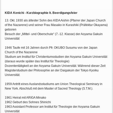
KIDA Kenichi - Kurzbiographie lt. Beerdigungsfeier
13. Okt. 1930 als ältester Sohn des KIDA Aishin (Pfarrer der Japan Church
of the Nazarene) und seiner Frau Masako in Kurashiki (Präfektur Okayama)
geboren
Besuch der „Mittel- und Oberschule“ (7.-12. Klasse) der Aoyama Gakuin
Universität
1946 Taufe mit 16 Jahren durch Pfr. OKUBO Susumu von der Japan
Church of the Nazarene
Studium am Institut für Christentumsstudien der Aoyama Gakuin Universität
(daraus wurde später das Institut für Theologie)
Dozententätigkeit an der Aoyama Gakuin Universität. Während dieser Zeit
Magisterstudium der Philosophie an der Daigakuin der Tokyo Kyoiku
Universität.
1959 Antritt eines Auslandsstudiums am Union Theological Seminary in
New York. Abschluß mit dem Master of Sacred Theology (S.T.M.).
1961 Heirat mit ARIGA Minako
1962 Geburt des Sohnes Shinichi
1963 Assistant Professor am Institut für Theologie der Aoyama Gakuin
Universität