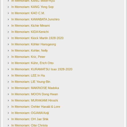
In Memoriam: KANG Moon-Kyu
In Memoriam: KANG Yong Sop
In Memoriam: KAO C.M.
In Memoriam: KAWABATA Junshiro
In Memoriam: Kichie Minami
In Memoriam: KIDA Kenichi
In Memoriam: Kiock Martin 1928-2020
In Memoriam: Köhler Hansgeorg
In Memoriam: Kohler, Nelly
In Memoriam: Kriz, Peter
In Memoriam: Kühn, Erich Otto
In Memoriam: KURAMATSU Isao 1928-2020
In Memoriam: LEE In Ha
In Memoriam: LIE Young-Bin
In Memoriam: MAKINOSE Madoka
In Memoriam: MOON Dong Hwan
In Memoriam: MURAKAMI Hiroshi
In Memoriam: Oehler Harald & Lore
In Memoriam: OGAWA Keiji
In Memoriam: OH Jae Shik
In Memoriam: Otte Christa