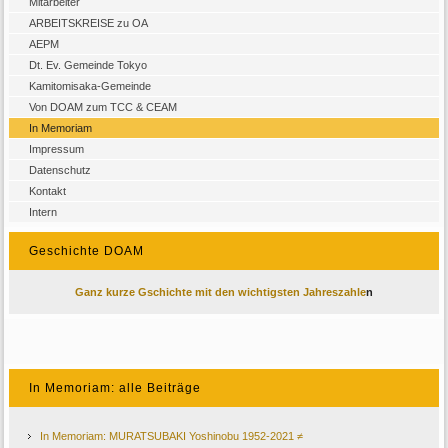
Mitarbeiter
ARBEITSKREISE zu OA
AEPM
Dt. Ev. Gemeinde Tokyo
Kamitomisaka-Gemeinde
Von DOAM zum TCC & CEAM
In Memoriam
Impressum
Datenschutz
Kontakt
Intern
Geschichte DOAM
Ganz kurze Gschichte mit den wichtigsten Jahreszahle
n
In Memoriam: alle Beiträge
In Memoriam: MURATSUBAKI Yoshinobu 1952-2021 ≠