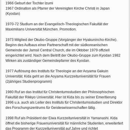
1966 Geburt der Tochter Izumi
1967 Ordination als Pfarrer der Vereinigten Kirche Christi in Japan
(Kyodan)
1970-72 Studium an der Evangelisch-Theologischen Fakultät der
Maximilians Universität München. Promotion.
1973 Mitglied der Okubo-Gruppe (Vorgänger der Hyakunincho-Kirche).
Beginn des Aufbaus einer Partnerschaft mit der südkoreanischen
Gemeinde der Jamsil Central Church, die im Oktober 1979 offiziell
eingerichtet wird. Nach dem Beitritt der Okubo-Gruppe zum Kyodan 1982
Wirken als zuständiger Gemeindepfarrer des Kyodan.
1977 Auflösung des Instituts für Theologie an der Aoyama Gakuin
Universität. Kida geht an die Aoyama Kurzzeituniversität für Frauen
(2jähriges Studienprogramm)
1980 Ruf an das Institut für Christentumsstudien der Philosophischen
Fakultät der Rikkyo Universität. Hier ist Kida bis zu seiner Emeritierung
1996 u.a. auch als Leiter des Instituts für Christentumsstudien und Direktor
des Forschungszentrums für Geisteswissenschaften tätig.
1998 Ruf als Präsident der Eiwa Kurzzeituniversität in Yamanashi. Kida
öffnet die bisherige Frauenuniversität für männliche Studenten, erweitertert
das Programm der Kurzzeituniversität auf Jahre und richtet