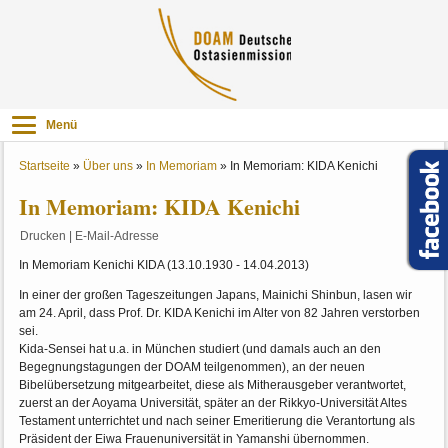
Menü
Startseite
»
Über uns
»
In Memoriam
»
In Memoriam: KIDA Kenichi
In Memoriam: KIDA Kenichi
Drucken
|
E-Mail-Adresse
In Memoriam Kenichi KIDA (13.10.1930 - 14.04.2013)
In einer der großen Tageszeitungen Japans, Mainichi Shinbun, lasen wir
am 24. April, dass Prof. Dr. KIDA Kenichi im Alter von 82 Jahren verstorben
sei.
Kida-Sensei hat u.a. in München studiert (und damals auch an den
Begegnungstagungen der DOAM teilgenommen), an der neuen
Bibelübersetzung mitgearbeitet, diese als Mitherausgeber verantwortet,
zuerst an der Aoyama Universität, später an der Rikkyo-Universität Altes
Testament unterrichtet und nach seiner Emeritierung die Verantortung als
Präsident der Eiwa Frauenuniversität in Yamanshi übernommen.