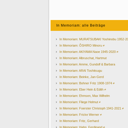
In Memoriam: alle Beiträge
In Memoriam: MURATSUBAKI Yoshinobu 1952-2
In Memoriam: ÔSHIRO Minoru ≠
In Memoriam: AKIYAMA Naoe 1945-2020 ≠
In Memoriam: Albruschat, Hartmut
In Memoriam: Amme, Gundolf & Barbara
In Memoriam: ARAI Toshitsugu
In Memoriam: Beinke, Jan-Gerd
In Memoriam: Bohner Fritz 1908-1974 ≠
In Memoriam: Eber Hein & Edith ≠
In Memoriam: Ehmsen, Max Wilhelm
In Memoriam: Fliege Helmut ≠
In Memoriam: Foerster Christoph 1941-2021 ≠
In Memoriam: Fricke Werner ≠
In Memoriam: Fritz, Gerhard
In Memoriam: Hahn, Ferdinand ≠