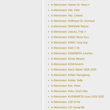
In Memoriam: Hamer Dr. Heyo ≠
In Memoriam: Hitz, Heiri
In Memoriam: Hitz, Lisbeth
In Memoriam: Hoffmann Dr. Gerhard
In Memoriam: IWANAMI Tetsuo
In Memoriam: Joecks, Fritz ≠
In Memoriam: KANG Moon-Kyu
In Memoriam: KANG Yong Sop
In Memoriam: KAO C.M.
In Memoriam: KAWABATA Junshiro
In Memoriam: Kichie Minami
In Memoriam: KIDA Kenichi
In Memoriam: Kiock Martin 1928-2020
In Memoriam: Köhler Hansgeorg
In Memoriam: Kohler, Nelly
In Memoriam: Kriz, Peter
In Memoriam: Kühn, Erich Otto
In Memoriam: KURAMATSU Isao 1928-2020
In Memoriam: LEE In Ha
In Memoriam: LIE Young-Bin