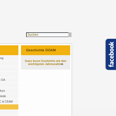
Geschichte DOAM
ung
Ganz kurze Gschichte mit den
wichtigsten Jahreszahle
n
u OA
okyo
inde
C & CEAM