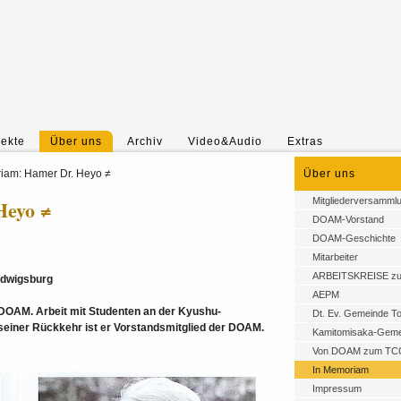
jekte
Über uns
Archiv
Video&Audio
Extras
iam: Hamer Dr. Heyo ≠
Über uns
Heyo ≠
Mitgliederversamml
DOAM-Vorstand
DOAM-Geschichte
Mitarbeiter
ARBEITSKREISE z
udwigsburg
AEPM
 DOAM. Arbeit mit Studenten an der Kyushu-
Dt. Ev. Gemeinde T
seiner Rückkehr ist er Vorstandsmitglied der DOAM.
Kamitomisaka-Geme
Von DOAM zum TC
In Memoriam
Impressum