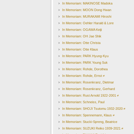
In Memoriam: MAKINOSE Madoka
In Memoriam: MOON Dong Hwan
In Memoriam: MURAKAMI Hiroshi
In Memoriam: Oehler Harald & Lore
In Memoriam: OGAWA Keiji
In Memoriam: OH Jae Shik
In Memoriam: Otte Christa
In Memoriam: Otte Klaus
In Memoriam: PARK Hyung-Kyu
In Memoriam: PARK Young Suk
In Memoriam: Rohde, Dorothea
In Memoriam: Rohde, Ernst ≠
In Memoriam: Rosenkranz, Dietmar
In Memoriam: Rosenkranz, Gerhard
In Memoriam: Rust Arnold 1922-2001 ≠
In Memoriam: Schneiss, Paul
In Memoriam: SHOJI Tsutomu 1932-2020 ≠
In Memoriam: Spennemann, Klaus ≠
In Memoriam: Stucki-Spreng, Beatrice
In Memoriam: SUZUKI Reiko 1939-2021 ≠