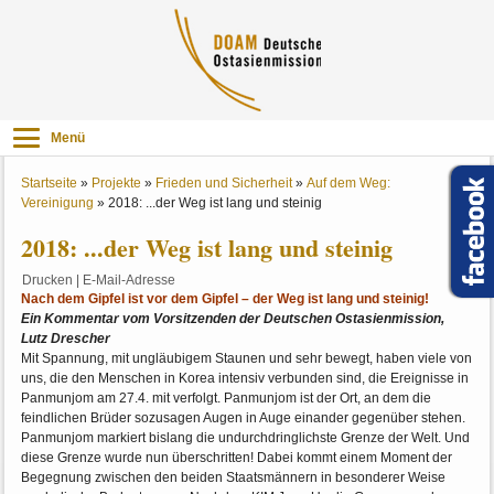
Menü
Startseite
»
Projekte
»
Frieden und Sicherheit
»
Auf dem Weg:
Vereinigung
»
2018: ...der Weg ist lang und steinig
2018: ...der Weg ist lang und steinig
Drucken
|
E-Mail-Adresse
Nach dem Gipfel ist vor dem Gipfel – der Weg ist lang und steinig!
Ein Kommentar vom Vorsitzenden der Deutschen Ostasienmission,
Lutz Drescher
Mit Spannung, mit ungläubigem Staunen und sehr bewegt, haben viele von
uns, die den Menschen in Korea intensiv verbunden sind, die Ereignisse in
Panmunjom am 27.4. mit verfolgt. Panmunjom ist der Ort, an dem die
feindlichen Brüder sozusagen Augen in Auge einander gegenüber stehen.
Panmunjom markiert bislang die undurchdringlichste Grenze der Welt. Und
diese Grenze wurde nun überschritten! Dabei kommt einem Moment der
Begegnung zwischen den beiden Staatsmännern in besonderer Weise