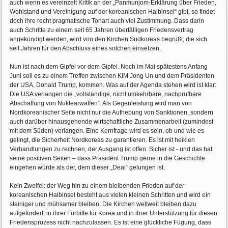
auch wenn es vereinzelt Kritik an der „Panmunjom-Erklärung über Frieden,
Wohlstand und Vereinigung auf der koreanischen Halbinsel“ gibt, so findet
doch ihre recht pragmatische Tonart auch viel Zustimmung. Dass darin
auch Schritte zu einem seit 65 Jahren überfälligen Friedensvertrag
angekündigt werden, wird von den Kirchen Südkoreas begrüßt, die sich
seit Jahren für den Abschluss eines solchen einsetzen.
Nun ist nach dem Gipfel vor dem Gipfel. Noch im Mai spätestens Anfang
Juni soll es zu einem Treffen zwischen KIM Jong Un und dem Präsidenten
der USA, Donald Trump, kommen. Was auf der Agenda stehen wird ist klar:
Die USA verlangen die „vollständige, nicht umkehrbare, nachprüfbare
Abschaffung von Nuklearwaffen“. Als Gegenleistung wird man von
Nordkoreanischer Seite nicht nur die Aufhebung von Sanktionen, sondern
auch darüber hinausgehende wirtschaftliche Zusammenarbeit (zumindest
mit dem Süden) verlangen. Eine Kernfrage wird es sein, ob und wie es
gelingt, die Sicherheit Nordkoreas zu garantieren. Es ist mit heiklen
Verhandlungen zu rechnen, der Ausgang ist offen. Sicher ist - und das hat
seine positiven Seiten – dass Präsident Trump gerne in die Geschichte
eingehen würde als der, dem dieser „Deal“ gelungen ist.
Kein Zweifel: der Weg hin zu einem bleibenden Frieden auf der
koreanischen Halbinsel besteht aus vielen kleinen Schritten und wird ein
steiniger und mühsamer bleiben. Die Kirchen weltweit bleiben dazu
aufgefordert, in ihrer Fürbitte für Korea und in ihrer Unterstützung für diesen
Friedensprozess nicht nachzulassen. Es ist eine glückliche Fügung, dass