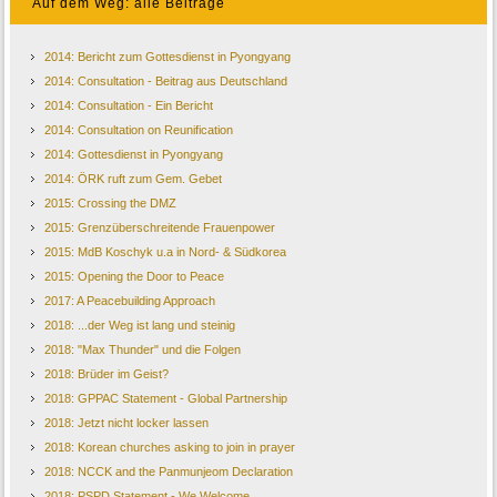
Auf dem Weg: alle Beiträge
2014: Bericht zum Gottesdienst in Pyongyang
2014: Consultation - Beitrag aus Deutschland
2014: Consultation - Ein Bericht
2014: Consultation on Reunification
2014: Gottesdienst in Pyongyang
2014: ÖRK ruft zum Gem. Gebet
2015: Crossing the DMZ
2015: Grenzüberschreitende Frauenpower
2015: MdB Koschyk u.a in Nord- & Südkorea
2015: Opening the Door to Peace
2017: A Peacebuilding Approach
2018: ...der Weg ist lang und steinig
2018: "Max Thunder" und die Folgen
2018: Brüder im Geist?
2018: GPPAC Statement - Global Partnership
2018: Jetzt nicht locker lassen
2018: Korean churches asking to join in prayer
2018: NCCK and the Panmunjeom Declaration
2018: PSPD Statement - We Welcome...