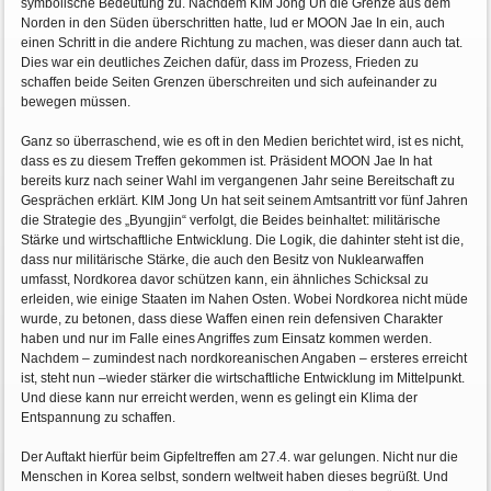
symbolische Bedeutung zu. Nachdem KIM Jong Un die Grenze aus dem
Norden in den Süden überschritten hatte, lud er MOON Jae In ein, auch
einen Schritt in die andere Richtung zu machen, was dieser dann auch tat.
Dies war ein deutliches Zeichen dafür, dass im Prozess, Frieden zu
schaffen beide Seiten Grenzen überschreiten und sich aufeinander zu
bewegen müssen.
Ganz so überraschend, wie es oft in den Medien berichtet wird, ist es nicht,
dass es zu diesem Treffen gekommen ist. Präsident MOON Jae In hat
bereits kurz nach seiner Wahl im vergangenen Jahr seine Bereitschaft zu
Gesprächen erklärt. KIM Jong Un hat seit seinem Amtsantritt vor fünf Jahren
die Strategie des „Byungjin“ verfolgt, die Beides beinhaltet: militärische
Stärke und wirtschaftliche Entwicklung. Die Logik, die dahinter steht ist die,
dass nur militärische Stärke, die auch den Besitz von Nuklearwaffen
umfasst, Nordkorea davor schützen kann, ein ähnliches Schicksal zu
erleiden, wie einige Staaten im Nahen Osten. Wobei Nordkorea nicht müde
wurde, zu betonen, dass diese Waffen einen rein defensiven Charakter
haben und nur im Falle eines Angriffes zum Einsatz kommen werden.
Nachdem – zumindest nach nordkoreanischen Angaben – ersteres erreicht
ist, steht nun –wieder stärker die wirtschaftliche Entwicklung im Mittelpunkt.
Und diese kann nur erreicht werden, wenn es gelingt ein Klima der
Entspannung zu schaffen.
Der Auftakt hierfür beim Gipfeltreffen am 27.4. war gelungen. Nicht nur die
Menschen in Korea selbst, sondern weltweit haben dieses begrüßt. Und