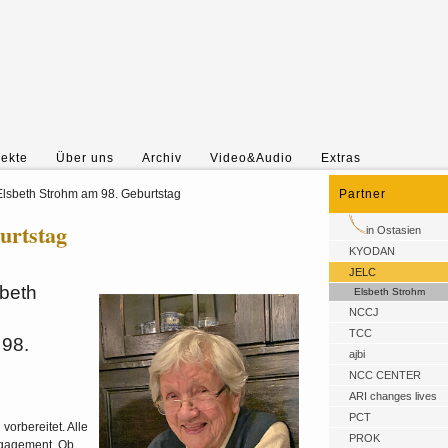
jekte
Über uns
Archiv
Video&Audio
Extras
Elsbeth Strohm am 98. Geburtstag
Partner
urtstag
in Ostasien
KYODAN
JELC
sbeth
Elsbeth Strohm
NCCJ
TCC
 98.
ajbi
NCC CENTER
ARI changes lives
PCT
vorbereitet. Alle
PROK
Engagement. Ob