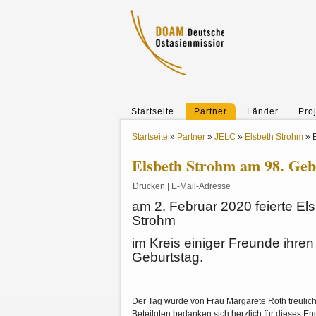
Startseite
Partner
Länder
Pro
Startseite
»
Partner
»
JELC
»
Elsbeth Strohm
»
Elsbeth Strohm am 98. Geb
Drucken
|
E-Mail-Adresse
am 2. Februar 2020 feierte El
Strohm
im Kreis einiger Freunde ihren
Geburtstag.
Der Tag wurde von Frau Margarete Roth treulich 
Beteilgten bedanken sich herzlich für dieses 