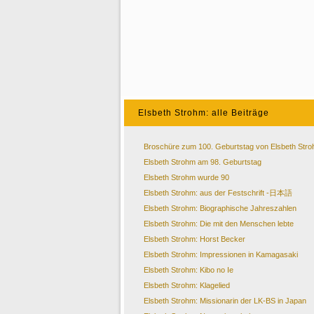
Elsbeth Strohm: alle Beiträge
Broschüre zum 100. Geburtstag von Elsbeth Str
Elsbeth Strohm am 98. Geburtstag
Elsbeth Strohm wurde 90
Elsbeth Strohm: aus der Festschrift -日本語
Elsbeth Strohm: Biographische Jahreszahlen
Elsbeth Strohm: Die mit den Menschen lebte
Elsbeth Strohm: Horst Becker
Elsbeth Strohm: Impressionen in Kamagasaki
Elsbeth Strohm: Kibo no Ie
Elsbeth Strohm: Klagelied
Elsbeth Strohm: Missionarin der LK-BS in Japan