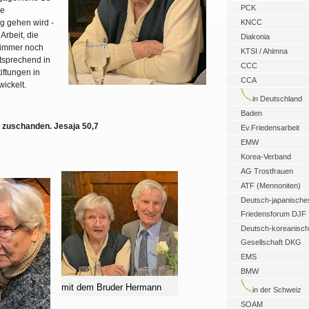
PCK
ie
ng gehen wird -
KNCC
Arbeit, die
Diakonia
t immer noch
KTSI / Ahimna
ntsprechend in
CCC
iftungen in
CCA
wickelt.
in Deutschland
Baden
t zuschanden. Jesaja 50,7
Ev.Friedensarbeit
EMW
Korea-Verband
AG Trostfrauen
ATF (Mennoniten)
Deutsch-japanische
Friedensforum DJF
Deutsch-koreanisc
Gesellschaft DKG
EMS
BMW
mit dem Bruder Hermann
in der Schweiz
SOAM