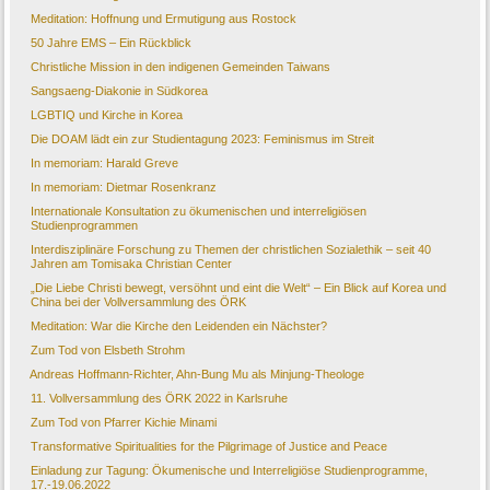
Meditation: Hoffnung und Ermutigung aus Rostock
50 Jahre EMS – Ein Rückblick
Christliche Mission in den indigenen Gemeinden Taiwans
Sangsaeng-Diakonie in Südkorea
LGBTIQ und Kirche in Korea
Die DOAM lädt ein zur Studientagung 2023: Feminismus im Streit
In memoriam: Harald Greve
In memoriam: Dietmar Rosenkranz
Internationale Konsultation zu ökumenischen und interreligiösen
Studienprogrammen
Interdisziplinäre Forschung zu Themen der christlichen Sozialethik – seit 40
Jahren am Tomisaka Christian Center
„Die Liebe Christi bewegt, versöhnt und eint die Welt“ – Ein Blick auf Korea und
China bei der Vollversammlung des ÖRK
Meditation: War die Kirche den Leidenden ein Nächster?
Zum Tod von Elsbeth Strohm
Andreas Hoffmann-Richter, Ahn-Bung Mu als Minjung-Theologe
11. Vollversammlung des ÖRK 2022 in Karlsruhe
Zum Tod von Pfarrer Kichie Minami
Transformative Spiritualities for the Pilgrimage of Justice and Peace
Einladung zur Tagung: Ökumenische und Interreligiöse Studienprogramme,
17.-19.06.2022