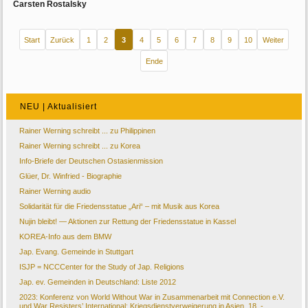
Carsten Rostalsky
Start
Zurück
1
2
3
4
5
6
7
8
9
10
Weiter
Ende
NEU | Aktualisiert
Rainer Werning schreibt ... zu Philippinen
Rainer Werning schreibt ... zu Korea
Info-Briefe der Deutschen Ostasienmission
Glüer, Dr. Winfried - Biographie
Rainer Werning audio
Solidarität für die Friedensstatue „Ari“ – mit Musik aus Korea
Nujin bleibt! — Aktionen zur Rettung der Friedensstatue in Kassel
KOREA-Info aus dem BMW
Jap. Evang. Gemeinde in Stuttgart
ISJP = NCCCenter for the Study of Jap. Religions
Jap. ev. Gemeinden in Deutschland: Liste 2012
2023: Konferenz von World Without War in Zusammenarbeit mit Connection e.V.
und War Resisters’ International: Kriegsdienstverweigerung in Asien, 18. -