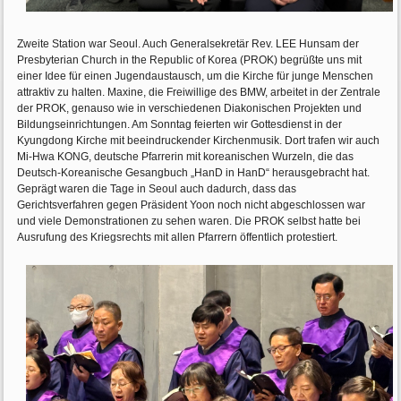
Zweite Station war Seoul. Auch Generalsekretär Rev. LEE Hunsam der
Presbyterian Church in the Republic of Korea (PROK) begrüßte uns mit
einer Idee für einen Jugendaustausch, um die Kirche für junge Menschen
attraktiv zu halten. Maxine, die Freiwillige des BMW, arbeitet in der Zentrale
der PROK, genauso wie in verschiedenen Diakonischen Projekten und
Bildungseinrichtungen. Am Sonntag feierten wir Gottesdienst in der
Kyungdong Kirche mit beeindruckender Kirchenmusik. Dort trafen wir auch
Mi-Hwa KONG, deutsche Pfarrerin mit koreanischen Wurzeln, die das
Deutsch-Koreanische Gesangbuch „HanD in HanD“ herausgebracht hat.
Geprägt waren die Tage in Seoul auch dadurch, dass das
Gerichtsverfahren gegen Präsident Yoon noch nicht abgeschlossen war
und viele Demonstrationen zu sehen waren. Die PROK selbst hatte bei
Ausrufung des Kriegsrechts mit allen Pfarrern öffentlich protestiert.