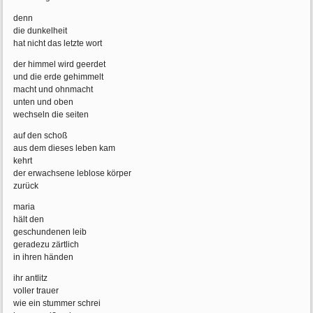
denn
die dunkelheit
hat nicht das letzte wort
der himmel wird geerdet
und die erde gehimmelt
macht und ohnmacht
unten und oben
wechseln die seiten
auf den schoß
aus dem dieses leben kam
kehrt
der erwachsene leblose körper
zurück
maria
hält den
geschundenen leib
geradezu zärtlich
in ihren händen
ihr antlitz
voller trauer
wie ein stummer schrei