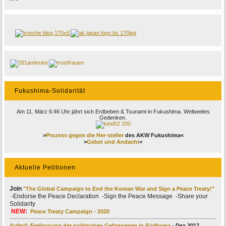
Fukushima-Solidarität
Am 11. März 6:46 Uhr jährt sich Erdbeben & Tsunami in Fukushima. Weltweites
Gedenken.
>
Prozess gegen die Her-steller
des AKW Fukushima<
>
Gebet und Andacht
<
Aktuelle Petitionen
Join
"The Global Campaign to End the Korean War and Sign a Peace Treaty!"
-Endorse the Peace Declaration -Sign the Peace Message -Share your
Solidarity
NEW:
Peace Treaty Campaign - 2020
Aufruf: Freilassung der politischen Gefangenen in Südkorea
- Dez 2017