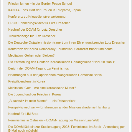
Frieden lernen – in der Border Peace School
KANITA – das Dorf der Frauen in Tateyama, Japan
Konferenz zu Kriegsdienstverweigerung
PROK-Erinnerungsvideo für Lutz Drescher
Nachruf der DOAM für Lutz Drescher
Traueranzeige für Lutz Drescher
Die Deutsche Ostasienmission trauert um ihren Ehrenvorsitzenden Lutz Drescher
Konferenz der Korea Democracy Foundation: Solidarität früher und heute
Meditation: Gehen oder Bleiben?
Die Entstehung des Deutsch-Koreanischen Gesangbuchs “HanD in HanD”
Bericht der DOAM-Tagung zu Feminismus
Erfahrungen aus der japanischen evangelischen Gemeinde Berlin
Freiwilligendienst in Korea
Meditation: Gott – wie eine koreanische Mutter?
Die Jugend und der Frieden in Korea
„Auschwitz ist mein Mantel“ — ein Reisebericht
Perspektivwechsel — Erfahrungen an der Missionsakademie Hamburg
Nachruf für LIM Bora
Feminismus in Ostasien – DOAM-Tagung bei Mission Eine Welt
Die DOAM lädt ein zur Studientagung 2023: Feminismus im Streit - Anmeldung per
E-Mail noch möglich!