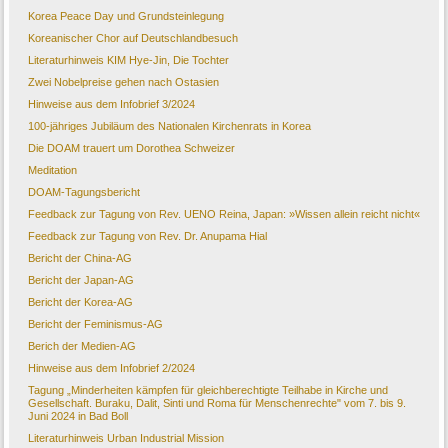
Korea Peace Day und Grundsteinlegung
Koreanischer Chor auf Deutschlandbesuch
Literaturhinweis KIM Hye-Jin, Die Tochter
Zwei Nobelpreise gehen nach Ostasien
Hinweise aus dem Infobrief 3/2024
100-jähriges Jubiläum des Nationalen Kirchenrats in Korea
Die DOAM trauert um Dorothea Schweizer
Meditation
DOAM-Tagungsbericht
Feedback zur Tagung von Rev. UENO Reina, Japan: »Wissen allein reicht nicht«
Feedback zur Tagung von Rev. Dr. Anupama Hial
Bericht der China-AG
Bericht der Japan-AG
Bericht der Korea-AG
Bericht der Feminismus-AG
Berich der Medien-AG
Hinweise aus dem Infobrief 2/2024
Tagung „Minderheiten kämpfen für gleichberechtigte Teilhabe in Kirche und
Gesellschaft. Buraku, Dalit, Sinti und Roma für Menschenrechte" vom 7. bis 9.
Juni 2024 in Bad Boll
Literaturhinweis Urban Industrial Mission