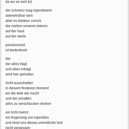
da wo es weh tut
der schmerz mag irgendwann
überwindbar sein
aber es bleiben zurück
die narben unseres lebens
auf der haut
auf der seele
passionszeit
ist bedenkzeit
der
der alles trägt
und alles erträgt
wird hier gehalten
nicht auszuhalten
in diesem finsteren moment
wo die tiefe der nacht
und die schatten
alles zu verschlucken drohen
ein licht mahnt
ein fingerzeig von irgendwo
und lässt uns dieses unendliche leid
nicht vergessen