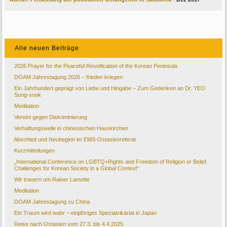
Alle neuen Beiträge
2026 Prayer for the Peaceful Reunification of the Korean Peninsula
DOAM Jahrestagung 2026 – frieden kriegen
Ein Jahrhundert geprägt von Liebe und Hingabe – Zum Gedenken an Dr. YEO
Sung-sook
Meditation
Vereint gegen Diskriminierung
Verhaftungswelle in chinesischen Hauskirchen
Abschied und Neubeginn im EMS-Ostasienreferat
Kurzmitteilungen
„International Conference on LGBTQ+Rights and Freedom of Religion or Belief.
Challenges for Korean Society in a Global Context“
Wir trauern um Rainer Lamotte
Meditation
DOAM Jahrestagung zu China
Ein Traum wird wahr – einjähriges Spezialvikariat in Japan
Reise nach Ostasien vom 27.3. bis 4.4.2025