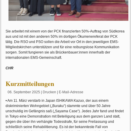
Sie arbeitet mit einem von der PCK finanzierten 50%-Auftrag von Südkorea
aus und ist mit den anderen 50% im dortigen Ökumenereferat der PCK
tätig. Die RSO und PSO sollen die Arbeit vor Ort in den jeweiligen EMS-
Mitgliedskirchen unterstützen und für eine reibungslose Kommunikation
sorgen. Somit fungieren sie als Brückenbauer:innen innerhalb der
internationalen EMS-Gemeinschaft.
CHR
Kurzmitteilungen
06. September 2025
|
Drucken
|
E-Mail-Adresse
• Am 11. März verstarb in Japan ISHIKAWA Kazuo, der aus einem
diskriminierten Wohngebiet („Buraku“) stammte und über 50 Jahre
unschuldig im Gefängnis saß („Sayama Case“). Jedes Jahr fand und findet
in Tokyo eine Demonstration mit Beteiligung aus dem ganzen Land statt,
gegen die über ihn verhängte Todesstrafe, für seine Freilassung und
schließlich seine Rehabilitierung. Es ist der bekannteste Fall von