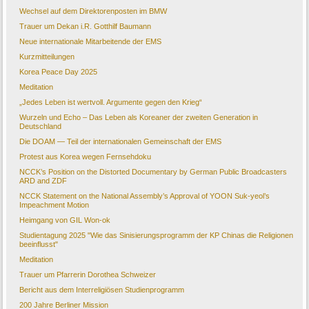
Wechsel auf dem Direktorenposten im BMW
Trauer um Dekan i.R. Gotthilf Baumann
Neue internationale Mitarbeitende der EMS
Kurzmitteilungen
Korea Peace Day 2025
Meditation
„Jedes Leben ist wertvoll. Argumente gegen den Krieg“
Wurzeln und Echo – Das Leben als Koreaner der zweiten Generation in
Deutschland
Die DOAM — Teil der internationalen Gemeinschaft der EMS
Protest aus Korea wegen Fernsehdoku
NCCK’s Position on the Distorted Documentary by German Public Broadcasters
ARD and ZDF
NCCK Statement on the National Assembly’s Approval of YOON Suk-yeol’s
Impeachment Motion
Heimgang von GIL Won-ok
Studientagung 2025 "Wie das Sinisierungsprogramm der KP Chinas die Religionen
beeinflusst"
Meditation
Trauer um Pfarrerin Dorothea Schweizer
Bericht aus dem Interreligiösen Studienprogramm
200 Jahre Berliner Mission