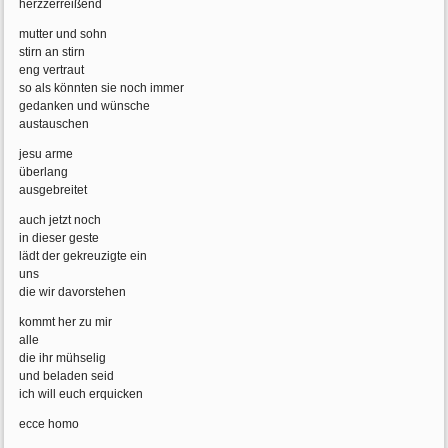
herzzerreißend
mutter und sohn
stirn an stirn
eng vertraut
so als könnten sie noch immer
gedanken und wünsche
austauschen
jesu arme
überlang
ausgebreitet
auch jetzt noch
in dieser geste
lädt der gekreuzigte ein
uns
die wir davorstehen
kommt her zu mir
alle
die ihr mühselig
und beladen seid
ich will euch erquicken
ecce homo