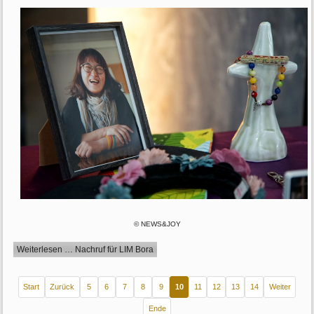
© NEWS&JOY
Weiterlesen … Nachruf für LIM Bora
Start
Zurück
5
6
7
8
9
10
11
12
13
14
Weiter
Ende