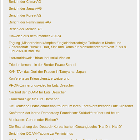
Bericht der China-AG
Bericht der Japan-AG
Bericht der Korea-AG
Bericht der Feminismus-AG
Berich der Medien-AG
Hinweise aus dem Infobrief 2/2024
Tagung „Minderheiten kämpfen für gleichberechtigte Teilhabe in Kirche und
Gesellschaft. Buraku, Dalit, Sinti und Roma für Menschenrechte" vom 7. bis 9.
Juni 2024 in Bad Boll
Literaturhinweis Urban Industrial Mission
Frieden lernen – in der Border Peace School
KANITA – das Dorf der Frauen in Tateyama, Japan
Konferenz zu Kriegsdienstverweigerung
PROK-Erinnerungsvideo für Lutz Drescher
Nachruf der DOAM für Lutz Drescher
Traueranzeige für Lutz Drescher
Die Deutsche Ostasienmission trauert um ihren Ehrenvorsitzenden Lutz Drescher
Konferenz der Korea Democracy Foundation: Solidarität früher und heute
Meditation: Gehen oder Bleiben?
Die Entstehung des Deutsch-Koreanischen Gesangbuchs “HanD in HanD”
Bericht der DOAM-Tagung zu Feminismus