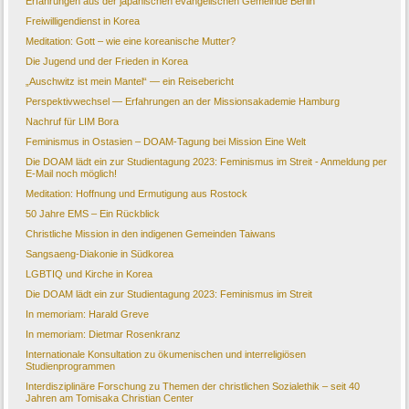
Erfahrungen aus der japanischen evangelischen Gemeinde Berlin
Freiwilligendienst in Korea
Meditation: Gott – wie eine koreanische Mutter?
Die Jugend und der Frieden in Korea
„Auschwitz ist mein Mantel“ — ein Reisebericht
Perspektivwechsel — Erfahrungen an der Missionsakademie Hamburg
Nachruf für LIM Bora
Feminismus in Ostasien – DOAM-Tagung bei Mission Eine Welt
Die DOAM lädt ein zur Studientagung 2023: Feminismus im Streit - Anmeldung per
E-Mail noch möglich!
Meditation: Hoffnung und Ermutigung aus Rostock
50 Jahre EMS – Ein Rückblick
Christliche Mission in den indigenen Gemeinden Taiwans
Sangsaeng-Diakonie in Südkorea
LGBTIQ und Kirche in Korea
Die DOAM lädt ein zur Studientagung 2023: Feminismus im Streit
In memoriam: Harald Greve
In memoriam: Dietmar Rosenkranz
Internationale Konsultation zu ökumenischen und interreligiösen
Studienprogrammen
Interdisziplinäre Forschung zu Themen der christlichen Sozialethik – seit 40
Jahren am Tomisaka Christian Center