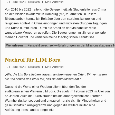
21. Juni 2023
|
Drucken
|
E-Mail-Adresse
Von 2016 bis 2022 hatte ich die Gelegenheit, als Studienleiter aus China
an der Missionsakademie in Hamburg (MA) zu arbeiten. In unsere
Bildungsarbeit konnte ich Beiträge über den sozialen, kulturellen und
religiösen Kontext in China einbringen und mit vielen Gruppen Tagungen
und Kurse durchführen. Durch die Arbeit an der MA habe ich viele
wunderbare Menschen getroffen. Die Begegnungen mit ihnen erweiterten
meinen Horizont und vertieften meine theologischen Kenntnisse.
Weiterlesen … Perspektivwechsel — Erfahrungen an der Missionsakademie
Nachruf für LIM Bora
21. Juni 2023
|
Drucken
|
E-Mail-Adresse
„Alle, die Lim Bora liebten, trauern an ihren eigenen Orten. Wir vermissen
sie und setzen das Werk fort, das sie hinterlassen hat.“
Das sind die Worte einer Wegbegleiterin über den Tod der
südkoreanischen Pfarrerin LIM Bora. Sie starb im Februar 2023 im Alter von
55 Jahren. Auch die DOAM trauert um die außergewöhnliche Pfarrerin.
Warmherzig, konsequent und engagiert hat sie sich für Minderheiten und
gesellschaftlich Ausgegrenzte und gegen die weitere militärische
Aufrüstung ihres Landes eingesetzt.