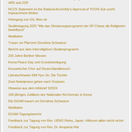
ARD and ZDF
NCCK Statement on the National Assembly’s Approval of YOON Suk-yeol’s
Impeachment Motion
Heimgang von GIL Won-ok
Studientagung 2025 "Wie das Sinisierungsprogramm der KP Chinas die Religionen
beeinflusst"
Meditation
Trauer um Pfarrerin Dorothea Schweizer
Bericht aus dem Interreligiösen Studienprogramm
200 Jahre Berliner Mission
Korea Peace Day und Grundsteinlegung
Koreanischer Chor auf Deutschlandbesuch
Literaturhinweis KIM Hye-Jin, Die Tochter
Zwei Nobelpreise gehen nach Ostasien
Hinweise aus dem Infobrief 3/2024
100-jähriges Jubiläum des Nationalen Kirchenrats in Korea
Die DOAM trauert um Dorothea Schweizer
Meditation
DOAM-Tagungsbericht
Feedback zur Tagung von Rev. UENO Reina, Japan: »Wissen allein reicht nicht«
Feedback zur Tagung von Rev. Dr. Anupama Hial