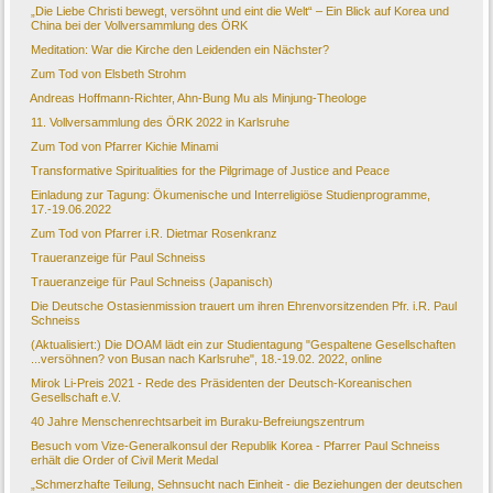
„Die Liebe Christi bewegt, versöhnt und eint die Welt“ – Ein Blick auf Korea und
China bei der Vollversammlung des ÖRK
Meditation: War die Kirche den Leidenden ein Nächster?
Zum Tod von Elsbeth Strohm
Andreas Hoffmann-Richter, Ahn-Bung Mu als Minjung-Theologe
11. Vollversammlung des ÖRK 2022 in Karlsruhe
Zum Tod von Pfarrer Kichie Minami
Transformative Spiritualities for the Pilgrimage of Justice and Peace
Einladung zur Tagung: Ökumenische und Interreligiöse Studienprogramme,
17.-19.06.2022
Zum Tod von Pfarrer i.R. Dietmar Rosenkranz
Traueranzeige für Paul Schneiss
Traueranzeige für Paul Schneiss (Japanisch)
Die Deutsche Ostasienmission trauert um ihren Ehrenvorsitzenden Pfr. i.R. Paul
Schneiss
(Aktualisiert:) Die DOAM lädt ein zur Studientagung "Gespaltene Gesellschaften
...versöhnen? von Busan nach Karlsruhe", 18.-19.02. 2022, online
Mirok Li-Preis 2021 - Rede des Präsidenten der Deutsch-Koreanischen
Gesellschaft e.V.
40 Jahre Menschenrechtsarbeit im Buraku-Befreiungszentrum
Besuch vom Vize-Generalkonsul der Republik Korea - Pfarrer Paul Schneiss
erhält die Order of Civil Merit Medal
„Schmerzhafte Teilung, Sehnsucht nach Einheit - die Beziehungen der deutschen