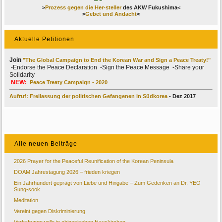
>
Prozess gegen die Her-steller
des AKW Fukushima<
>
Gebet und Andacht
<
Aktuelle Petitionen
Join
"The Global Campaign to End the Korean War and Sign a Peace Treaty!"
-Endorse the Peace Declaration -Sign the Peace Message -Share your
Solidarity
NEW:
Peace Treaty Campaign - 2020
Aufruf: Freilassung der politischen Gefangenen in Südkorea
- Dez 2017
Alle neuen Beiträge
2026 Prayer for the Peaceful Reunification of the Korean Peninsula
DOAM Jahrestagung 2026 – frieden kriegen
Ein Jahrhundert geprägt von Liebe und Hingabe – Zum Gedenken an Dr. YEO
Sung-sook
Meditation
Vereint gegen Diskriminierung