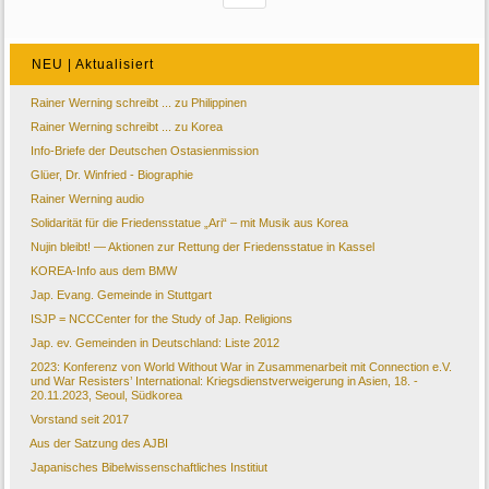
NEU | Aktualisiert
Rainer Werning schreibt ... zu Philippinen
Rainer Werning schreibt ... zu Korea
Info-Briefe der Deutschen Ostasienmission
Glüer, Dr. Winfried - Biographie
Rainer Werning audio
Solidarität für die Friedensstatue „Ari“ – mit Musik aus Korea
Nujin bleibt! — Aktionen zur Rettung der Friedensstatue in Kassel
KOREA-Info aus dem BMW
Jap. Evang. Gemeinde in Stuttgart
ISJP = NCCCenter for the Study of Jap. Religions
Jap. ev. Gemeinden in Deutschland: Liste 2012
2023: Konferenz von World Without War in Zusammenarbeit mit Connection e.V.
und War Resisters’ International: Kriegsdienstverweigerung in Asien, 18. -
20.11.2023, Seoul, Südkorea
Vorstand seit 2017
Aus der Satzung des AJBI
Japanisches Bibelwissenschaftliches Institiut