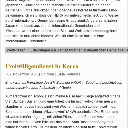
sondern allgemein für an Japan interessierte Menschen da sein. Durch die
japanische Gemeinde haben manche Deutsche wieder zur eigenen
deutschen Kirche zurückgefunden oder neues Interesse für Weltmission
bekommen. Ich weiß, dass der HERR auf unterschiedliche Art und Weise
durch internationale Gemeinden seine Gnade zeigt. Andererseits haben in
Japan viele Leute auch durch internationale Gemeinden und
Missionarsarbeit eine andere neue Sicht auf Weltmission kennengelernt
und sich so motivieren können. Was für eine Rolle hat also eine
internationale Gemeinde?
Weiterlesen … Erfahrungen aus der japanischen evangelischen Gemeinde Be
Freiwilligendienst in Korea
02. November 2023
|
Drucken
|
E-Mail-Adresse
Emily war als Freiwillige des BMW bei der PROK in Seoul und berichtet von
einem zweiwöchigen Aufenthalt auf Geoje:
Aufgeregt war ich schon, als ich meine Reise nach Geoje angetreten habe.
Vier Stunden Busfahrt und eine Arbeit, die für mich vollkommen neu war,
standen mir bevor. Insgesamt zwei Wochen habe ich auf der Insel in der
Behinderteneinrichtung „Aikwangwon“ (AKW) gearbeitet. Die Einrichtung
ist wunderschön angelegt, mit vielen Pflanzen und Blumen verziert und
man hat einen direkten Blick auf das Meer. Vom Busbahnhof abgeholt
wurde ich von Herrn JIN, mit dem ich direkt eine sehr nette Konversation