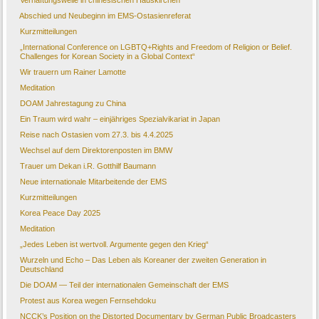
Verhaftungswelle in chinesischen Hauskirchen
Abschied und Neubeginn im EMS-Ostasienreferat
Kurzmitteilungen
„International Conference on LGBTQ+Rights and Freedom of Religion or Belief.
Challenges for Korean Society in a Global Context“
Wir trauern um Rainer Lamotte
Meditation
DOAM Jahrestagung zu China
Ein Traum wird wahr – einjähriges Spezialvikariat in Japan
Reise nach Ostasien vom 27.3. bis 4.4.2025
Wechsel auf dem Direktorenposten im BMW
Trauer um Dekan i.R. Gotthilf Baumann
Neue internationale Mitarbeitende der EMS
Kurzmitteilungen
Korea Peace Day 2025
Meditation
„Jedes Leben ist wertvoll. Argumente gegen den Krieg“
Wurzeln und Echo – Das Leben als Koreaner der zweiten Generation in
Deutschland
Die DOAM — Teil der internationalen Gemeinschaft der EMS
Protest aus Korea wegen Fernsehdoku
NCCK’s Position on the Distorted Documentary by German Public Broadcasters