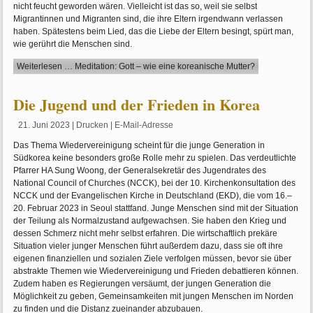
nicht feucht geworden wären. Vielleicht ist das so, weil sie selbst
Migrantinnen und Migranten sind, die ihre Eltern irgendwann verlassen
haben. Spätestens beim Lied, das die Liebe der Eltern besingt, spürt man,
wie gerührt die Menschen sind.
Weiterlesen … Meditation: Gott – wie eine koreanische Mutter?
Die Jugend und der Frieden in Korea
21. Juni 2023
|
Drucken
|
E-Mail-Adresse
Das Thema Wiedervereinigung scheint für die junge Generation in
Südkorea keine besonders große Rolle mehr zu spielen. Das verdeutlichte
Pfarrer HA Sung Woong, der Generalsekretär des Jugendrates des
National Council of Churches (NCCK), bei der 10. Kirchenkonsultation des
NCCK und der Evangelischen Kirche in Deutschland (EKD), die vom 16.–
20. Februar 2023 in Seoul stattfand. Junge Menschen sind mit der Situation
der Teilung als Normalzustand aufgewachsen. Sie haben den Krieg und
dessen Schmerz nicht mehr selbst erfahren. Die wirtschaftlich prekäre
Situation vieler junger Menschen führt außerdem dazu, dass sie oft ihre
eigenen finanziellen und sozialen Ziele verfolgen müssen, bevor sie über
abstrakte Themen wie Wiedervereinigung und Frieden debattieren können.
Zudem haben es Regierungen versäumt, der jungen Generation die
Möglichkeit zu geben, Gemeinsamkeiten mit jungen Menschen im Norden
zu finden und die Distanz zueinander abzubauen.