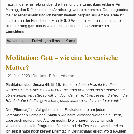
hatte, in der er mir etwas über die Insel und die Einrichtung erklärte. Am
Montag, den 5. Juni, meinem Anreisetag, wurde mir erstmal Grundlegendes
meiner Arbeit erklärt und ich bekam meinen Zeitplan. Außerdem lernte ich
die Leiterin der Einrichtung, Frau SONG Woojung, kennen, die mir eine
Rundführung gab, inklusive einem Film über die Geschichte der
Einrichtung.
Weiterlesen … Freiwilligendienst in Korea
Meditation: Gott – wie eine koreanische
Mutter?
21. Juni 2023
|
Drucken
|
E-Mail-Adresse
Meditation über Jesaja 49,15-16:
„Kann auch eine Frau ihr Kindlein
vergessen, dass sie sich nicht erbarme über den Sohn ihres Leibes? Und
ob sie seiner vergäße, so will ich doch deiner nicht vergessen. Siehe, in die
Hände habe ich dich gezeichnet; deine Mauern sind immerdar vor mir.“
Der „Elterntag“ im Mai gehört in den Festkalender einer jeden
koreanischen Gemeinde. Ähnlich wie beim Muttertag werden die Eltern,
aber auch generell die Älteren geehrt. Die jüngeren Leute tun sich
zusammen, um ein Programm, Blumen und ein Festessen vorzubereiten.
Ich selbst habe noch keinen Elterntag in Deutschland erlebt, wo die Augen