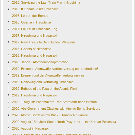
2015: Surviving the Last Train From Hiroshima
2016: If Obama Visits Hroshima
2016: Lehren der Bombe
2016: Obama in Hiroshima
2017: EKD zum Hiroshima-Tag
2017: Hiroshima und Nagasaki
2017: New Treaty to Ban Nuclear Weapons
2018: Ghosts of Hiroshima
2018: Hiroshima und Nagasaki
2018: Japan - Atombombenopfernation
2019: Bremen - Atomwaffenverbotsvertrag unterschreiben!
2019: Bremen und der Atomwaffenverbotsvertrag
2019: Renewing and Reframing Hiroshima
2019: Echoes of the Past on the Atomic Field
2019: Hiroshima und Nagasaki
2020: 1.August: Pacemakers Rad-Sternfahrt nach Bretten
2020: Abe Government Clashes with Atomic Bomb Survivors
2020: Atomic Bomb on my Back - Taniguchi Sumiteru
2020: August 15th Joint South-North Prayer for ... the Korean Peninsula
2020: August in Nagasaki
2020: Consortium News on Atomic Bombings of Japan