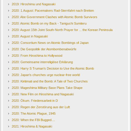
2019: Hiroshima und Nagasaki
2020: 1.August: Pacemakers Rad-Sternfahrt nach Bretten
2020: Abe Government Clashes with Atomic Bomb Survivors
2020: Atomic Bomb on my Back - Taniguchi Sumiteru
2020: August 15th Joint South-North Prayer for ... the Korean Peninsula
2020: August in Nagasaki
2020: Consortium News on Atomic Bombings of Japan
2020: Die Geopolitik der Atombombenabwürfe
2020: From Hiroshima to Hollywood
2020: Gemeinsame interreligiöse Erklärung
2020: Harry S Truman’s Decision to Use the Atomic Bomb
2020: Japan's churches urge nuclear-free world
2020: Kiritimati and the Bomb: A Tale of Two Churches
2020: Mageshima Military Base Plans Take Shape
2020: New Film on Hiroshima and Nagasaki
2020: Ökum. Friedensarbeit in D
2020: Regen der Zerstörung aus der Luft
2020: The Atomic Plague, 1945
2020: When the FBI Bugged....
2021: Hiroshima & Nagasaki