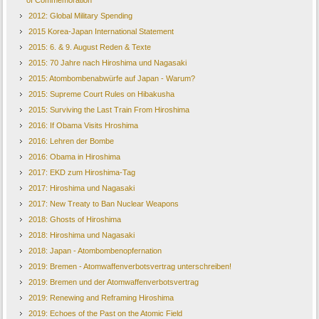
of Commemoration
2012: Global Military Spending
2015 Korea-Japan International Statement
2015: 6. & 9. August Reden & Texte
2015: 70 Jahre nach Hiroshima und Nagasaki
2015: Atombombenabwürfe auf Japan - Warum?
2015: Supreme Court Rules on Hibakusha
2015: Surviving the Last Train From Hiroshima
2016: If Obama Visits Hroshima
2016: Lehren der Bombe
2016: Obama in Hiroshima
2017: EKD zum Hiroshima-Tag
2017: Hiroshima und Nagasaki
2017: New Treaty to Ban Nuclear Weapons
2018: Ghosts of Hiroshima
2018: Hiroshima und Nagasaki
2018: Japan - Atombombenopfernation
2019: Bremen - Atomwaffenverbotsvertrag unterschreiben!
2019: Bremen und der Atomwaffenverbotsvertrag
2019: Renewing and Reframing Hiroshima
2019: Echoes of the Past on the Atomic Field