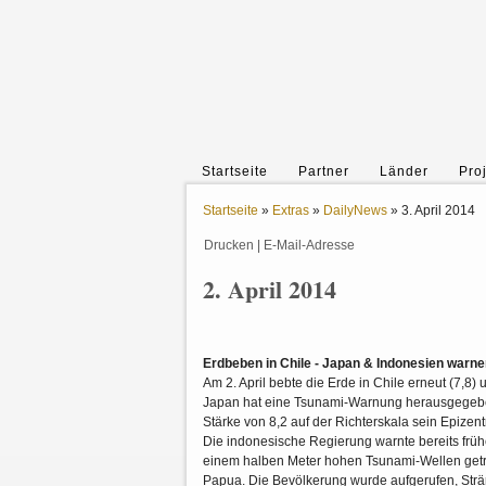
Startseite
Partner
Länder
Pro
Startseite
»
Extras
»
DailyNews
»
3. April 2014
Drucken
|
E-Mail-Adresse
2. April 2014
Erdbeben in Chile - Japan & Indonesien warn
Am 2. April bebte die Erde in Chile erneut (7,8
Japan hat eine Tsunami-Warnung herausgegeben.
Stärke von 8,2 auf der Richterskala sein Epizent
Die indonesische Regierung warnte bereits früh
einem halben Meter hohen Tsunami-Wellen getrof
Papua. Die Bevölkerung wurde aufgerufen, Str