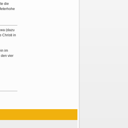
te die
 Meterhohe
awa (dazu
 Christi in
in im
 den vier