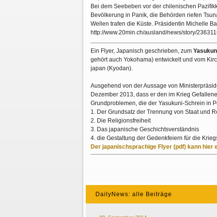
Bei dem Seebeben vor der chilenischen Pazifi
Bevölkerung in Panik, die Behörden riefen Tsu
Wellen trafen die Küste. Präsidentin Michelle 
http://www.20min.ch/ausland/news/story/23631
Ein Flyer, Japanisch geschrieben, zum
Yasukun
gehört auch Yokohama) entwickelt und vom Kirche
japan (Kyodan).
Ausgehend von der Aussage von Ministerpräsid
Dezember 2013, dass er den im Krieg Gefallenen 
Grundproblemen, die der Yasukuni-Schrein in Poli
1. Der Grundsatz der Trennung von Staat und R
2. Die Religionsfreiheit
3. Das japanische Geschichtsverständnis
4. die Gestaltung der Gedenkfeiern für die Krie
Der japanischsprachige Flyer (pdf) kann hier
DailyNews: alle Beiträge