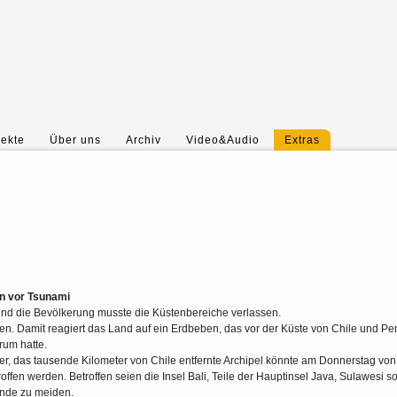
jekte
Über uns
Archiv
Video&Audio
Extras
en vor Tsunami
) und die Bevölkerung musste die Küstenbereiche verlassen.
 Damit reagiert das Land auf ein Erdbeben, das vor der Küste von Chile und Per
rum hatte.
er, das tausende Kilometer von Chile entfernte Archipel könnte am Donnerstag von
fen werden. Betroffen seien die Insel Bali, Teile der Hauptinsel Java, Sulawesi s
ände zu meiden.