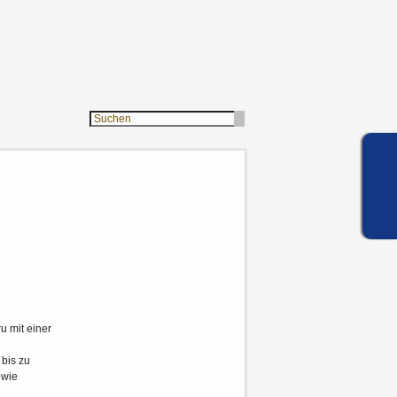
u mit einer
 bis zu
owie