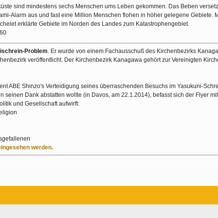
kküste sind mindestens sechs Menschen ums Leben gekommen. Das Beben versetz
nami-Alarm aus und fast eine Million Menschen flohen in höher gelegene Gebiete.
Bachelet erklärte Gebiete im Norden des Landes zum Katastrophengebiet.
160
ischrein-Problem
. Er wurde von einem Fachausschuß des Kirchenbezirks Kanag
nbezirk veröffentlicht. Der Kirchenbezirk Kanagawa gehört zur Vereinigten Kirche
ent ABE Shinzo's Verteidigung seines überraschenden Besuchs im Yasukuni-Schre
seinen Dank abstatten wollte (in Davos, am 22.1.2014), befasst sich der Flyer mit
tik und Gesellschaft aufwirft:
eligion
gsgefallenen
 eingesehen werden.