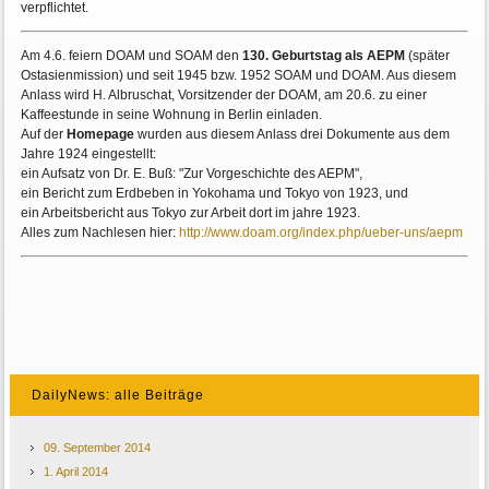
verpflichtet.
Am 4.6. feiern DOAM und SOAM den
130. Geburtstag als AEPM
(später
Ostasienmission) und seit 1945 bzw. 1952 SOAM und DOAM. Aus diesem
Anlass wird H. Albruschat, Vorsitzender der DOAM, am 20.6. zu einer
Kaffeestunde in seine Wohnung in Berlin einladen.
Auf der
Homepage
wurden aus diesem Anlass drei Dokumente aus dem
Jahre 1924 eingestellt:
ein Aufsatz von Dr. E. Buß: "Zur Vorgeschichte des AEPM",
ein Bericht zum Erdbeben in Yokohama und Tokyo von 1923, und
ein Arbeitsbericht aus Tokyo zur Arbeit dort im jahre 1923.
Alles zum Nachlesen hier:
http://www.doam.org/index.php/ueber-uns/aepm
DailyNews: alle Beiträge
09. September 2014
1. April 2014