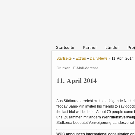
Startseite
Partner
Länder
Pro
Startseite
»
Extras
»
DailyNews
»
11. April 2014
Drucken
|
E-Mail-Adresse
11. April 2014
Aus Südkorea erreicht mich die folgende Nachri
"Today Sang-Min invited his friends to say goodb
the last trial will be held. About 70 people came
uns. Zusammen mit andern
Wehrdienstverweig
Südkorea bedeutet Verweigerung Landesverrat u
WCC announces international consultation on