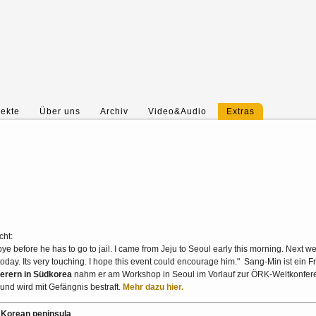
jekte
Über uns
Archiv
Video&Audio
Extras
cht:
ye before he has to go to jail. I came from Jeju to Seoul early this morning. Next w
 today. Its very touching. I hope this event could encourage him." Sang-Min ist ein 
erern in Südkorea
nahm er am Workshop in Seoul im Vorlauf zur ÖRK-Weltkonferenz
nd wird mit Gefängnis bestraft.
Mehr dazu hier.
 Korean peninsula