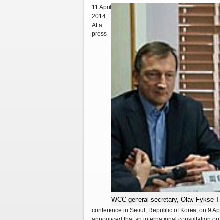
11 April
2014
At a
press
WCC general secretary, Olav Fykse Tve
conference in Seoul, Republic of Korea, on 9 Apr
announced that an international consultation on 