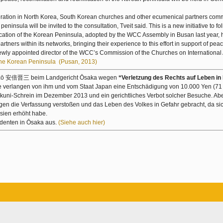
ration in North Korea, South Korean churches and other ecumenical partners comm
ninsula will be invited to the consultation, Tveit said. This is a new initiative to fo
cation of the Korean Peninsula, adopted by the WCC Assembly in Busan last year, h
rtners within its networks, bringing their experience to this effort in support of pea
wly appointed director of the WCC’s Commission of the Churches on International A
the Korean Peninsula (Pusan, 2013)
hinzō 安倍晋三 beim Landgericht Ōsaka wegen
“Verletzung des Rechts auf Leben in
rlangen von ihm und vom Staat Japan eine Entschädigung von 10.000 Yen (71
ukuni-Schrein im Dezember 2013 und ein gerichtliches Verbot solcher Besuche. Ab
gen die Verfassung verstoßen und das Leben des Volkes in Gefahr gebracht, da s
asien erhöht habe.
tudenten in Ōsaka aus.
(Siehe auch hier)