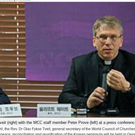
it (right) with the WCC staff member Peter Prove (left) at a press conferenc
il, the Rev. Dr Olav Fykse Tveit, general secretary of the World Council of Church
peace, reconciliation and reunification of the Korean peninsula will be held in Ge