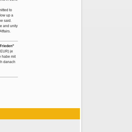
itted to
llow up a
e said.
ce and unity
ffairs.
 Frieden”
 EUR) je
e habe mit
ich danach