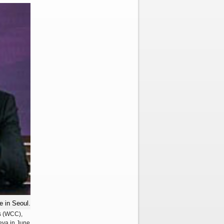
e in Seoul.
es (WCC),
neva in June