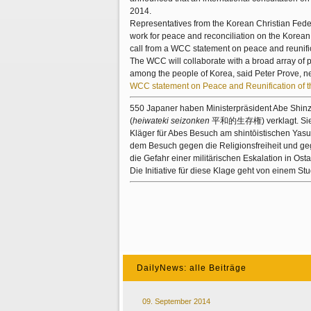
2014.
Representatives from the Korean Christian Fede
work for peace and reconciliation on the Korean pe
call from a WCC statement on peace and reunifi
The WCC will collaborate with a broad array of pa
among the people of Korea, said Peter Prove, ne
WCC statement on Peace and Reunification of 
550 Japaner haben Ministerpräsident Abe S
(
heiwateki seizonken
平和的生存権) verklagt. Sie ve
Kläger für Abes Besuch am shintōistischen Yas
dem Besuch gegen die Religionsfreiheit und ge
die Gefahr einer militärischen Eskalation in Ost
Die Initiative für diese Klage geht von einem S
DailyNews: alle Beiträge
09. September 2014