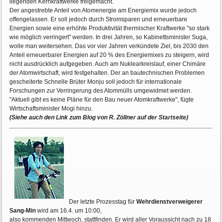
liegenden Kernkraftwerke freigemacht.
Der angestrebte Anteil von Atomenergie am Energiemix wurde jedoch
offengelassen. Er soll jedoch durch Stromsparen und erneuerbare
Energien sowie eine erhöhte Produktivität thermischer Kraftwerke "so stark
wie möglich verringert" werden. In drei Jahren, so Kabinettsminister Suga,
wolle man weitersehen. Das vor vier Jahren verkündete Ziel, bis 2030 den
Anteil erneuerbarer Energien auf 20 % des Energiemixes zu steigern, wird
nicht ausdrücklich aufgegeben. Auch am Nuklearkreislauf, einer Chimäre
der Atomwirtschaft, wird festgehalten. Der an bautechnischen Problemen
gescheiterte Schnelle Brüter Monju soll jedoch für internationale
Forschungen zur Verringerung des Atommülls umgewidmet werden.
"Aktuell gibt es keine Pläne für den Bau neuer Atomkraftwerke", fügte
Wirtschaftsminister Mogi hinzu.
(Siehe auch den Link zum Blog von R. Zöllner auf der Startseite)
Der letzte Prozesstag für
Wehrdienstverweigerer
Sang-Min
wird am 16.4. um 10:00,
also kommenden Mittwoch, stattfinden. Er wird aller Voraussicht nach zu 18