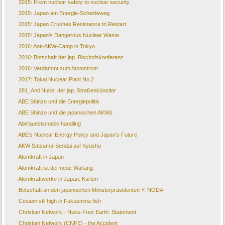
2015: From nuclear safety to nuclear security
2015: Japan am Energie-Scheideweg
2015: Japan Crushes Resistance to Restart
2015: Japan's Dangerous Nuclear Waste
2016: Anti-AKW-Camp in Tokyo
2016: Botschaft der jap. Bischofskonferenz
2016: Verdammt zum Atomstrom
2017: Tokai Nuclear Plant No.2
281_Anti Nuke: der jap. Straßenkünstler
ABE Shinzo und die Energiepolitik
ABE Shinzo und die japanischen AKWs
Abe'questionable handling
ABE's Nuclear Energy Policy and Japan's Future
AKW Satsuma-Sendai auf Kyushu
Atomkraft in Japan
Atomkraft ist der neue Walfang
Atomkraftwerke in Japan: Karten
Botschaft an den japanischen Ministerpräsidenten Y. NODA
Cesium stll high in Fukushima fish
Christian Network - Nuke-Free Earth: Statement
Christian Network (CNFE) - the Accident