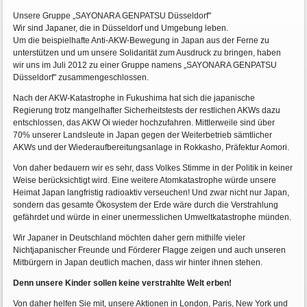
Unsere Gruppe „SAYONARA GENPATSU Düsseldorf"
Wir sind Japaner, die in Düsseldorf und Umgebung leben.
Um die beispielhafte Anti-AKW-Bewegung in Japan aus der Ferne zu
unterstützen und um unsere Solidarität zum Ausdruck zu bringen, haben
wir uns im Juli 2012 zu einer Gruppe namens „SAYONARA GENPATSU
Düsseldorf" zusammengeschlossen.
Nach der AKW-Katastrophe in Fukushima hat sich die japanische
Regierung trotz mangelhafter Sicherheitstests der restlichen AKWs dazu
entschlossen, das AKW Oi wieder hochzufahren. Mittlerweile sind über
70% unserer Landsleute in Japan gegen der Weiterbetrieb sämtlicher
AKWs und der Wiederaufbereitungsanlage in Rokkasho, Präfektur Aomori.
Von daher bedauern wir es sehr, dass Volkes Stimme in der Politik in keiner
Weise berücksichtigt wird. Eine weitere Atomkatastrophe würde unsere
Heimat Japan langfristig radioaktiv verseuchen! Und zwar nicht nur Japan,
sondern das gesamte Ökosystem der Erde wäre durch die Verstrahlung
gefährdet und würde in einer unermesslichen Umweltkatastrophe münden.
Wir Japaner in Deutschland möchten daher gern mithilfe vieler
Nichtjapanischer Freunde und Förderer Flagge zeigen und auch unseren
Mitbürgern in Japan deutlich machen, dass wir hinter ihnen stehen.
Denn unsere Kinder sollen keine verstrahlte Welt erben!
Von daher helfen Sie mit, unsere Aktionen in London, Paris, New York und