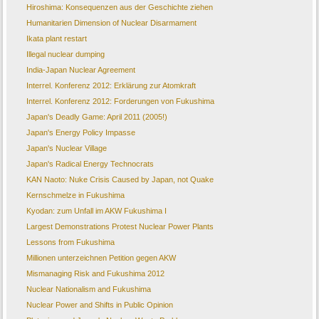
Hiroshima: Konsequenzen aus der Geschichte ziehen
Humanitarien Dimension of Nuclear Disarmament
Ikata plant restart
Illegal nuclear dumping
India-Japan Nuclear Agreement
Interrel. Konferenz 2012: Erklärung zur Atomkraft
Interrel. Konferenz 2012: Forderungen von Fukushima
Japan's Deadly Game: April 2011 (2005!)
Japan's Energy Policy Impasse
Japan's Nuclear Village
Japan's Radical Energy Technocrats
KAN Naoto: Nuke Crisis Caused by Japan, not Quake
Kernschmelze in Fukushima
Kyodan: zum Unfall im AKW Fukushima I
Largest Demonstrations Protest Nuclear Power Plants
Lessons from Fukushima
Millionen unterzeichnen Petition gegen AKW
Mismanaging Risk and Fukushima 2012
Nuclear Nationalism and Fukushima
Nuclear Power and Shifts in Public Opinion