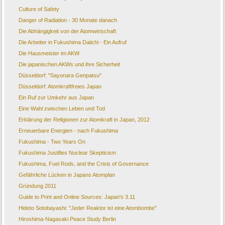
Culture of Safety
Danger of Radiation - 30 Monate danach
Die Abhängigkeit von der Atomwirtschaft
Die Arbeiter in Fukushima Daiichi - Ein Aufruf
Die Hausmeister im AKW
Die japanischen AKWs und ihre Sicherheit
Düsseldorf: "Sayonara Genpatsu"
Düsseldorf: Atomkraftfreies Japan
Ein Ruf zur Umkehr aus Japan
Eine Wahl zwischen Leben und Tod
Erklärung der Religionen zur Atomkraft in Japan, 2012
Erneuerbare Energien - nach Fukushima
Fukushima - Two Years On
Fukushima Justifies Nuclear Skepticism
Fukushima, Fuel Rods, and the Crisis of Governance
Gefährliche Lücken in Japans Atomplan
Gründung 2011
Guide to Print and Online Sources: Japan's 3.11
Hideto Sotobayashi: "Jeder Reaktor ist eine Atombombe"
Hiroshima-Nagasaki Peace Study Berlin