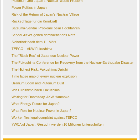
Plutonium and Japan's Nuclear Waste Problem
Power Politics in Japan
Risk of the Return of Japan's Nuclear Village
Rückschläge für die Kernkraft
Satsuma-Sendai: Probleme beim Hochfahren
Sendai-AKWs gehen demnächst ans Netz
Sicherheit nach dem 11. März
TEPCO – AKW Fukushima
The "Black Box" of Japanese Nuclear Power
The Fukushima Conference for Recovery from the Nuclear-Earthquake Disaster
The Highest Risk: Fukushima Daiichi
Time lapse map of every nuclear explosion
Uranium Boom and Plutonium Bust
Von Hiroshima nach Fukushima
Waiting for Doomsday. AKW Hamaoka
What Energy Future for Japan?
What Role for Nuclear Power in Japan?
Worker files legal complaint against TEPCO
YWCA of Japan: Gesucht werden 10 Millionen Unterschriften