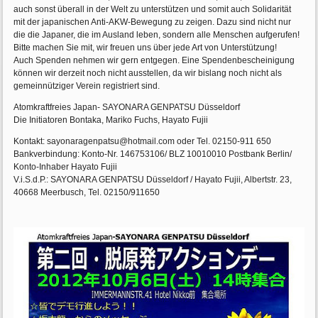
auch sonst überall in der Welt zu unterstützen und somit auch Solidarität
mit der japanischen Anti-AKW-Bewegung zu zeigen. Dazu sind nicht nur
die die Japaner, die im Ausland leben, sondern alle Menschen aufgerufen!
Bitte machen Sie mit, wir freuen uns über jede Art von Unterstützung!
Auch Spenden nehmen wir gern entgegen. Eine Spendenbescheinigung
können wir derzeit noch nicht ausstellen, da wir bislang noch nicht als
gemeinnütziger Verein registriert sind.
Atomkraftfreies Japan- SAYONARA GENPATSU Düsseldorf
Die Initiatoren Bontaka, Mariko Fuchs, Hayato Fujii
Kontakt: sayonaragenpatsu@hotmail.com oder Tel. 02150-911 650
Bankverbindung: Konto-Nr. 146753106/ BLZ 10010010 Postbank Berlin/
Konto-Inhaber Hayato Fujii
V.i.S.d.P.: SAYONARA GENPATSU Düsseldorf / Hayato Fujii, Albertstr. 23,
40668 Meerbusch, Tel. 02150/911650