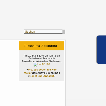
Fukushima-Solidarität
Am 11. März 6:46 Uhr jährt sich
Erdbeben & Tsunami in
Fukushima. Weltweites Gedenken.
>
Prozess gegen die Her-
steller
des AKW Fukushima<
>
Gebet und Andacht
<