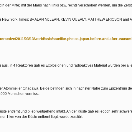
 in der Mitte) mit der Maus nach links bzw. rechts verschoben werden, um die Zers
n der New York Times: By ALAN McLEAN, KEVIN QUEALY, MATTHEW ERICSON and
teractive/2011/03/13/world/asia/satellite-photos-japan-before-and-after-tsunam
aus. In 4 Reaktoren gab es Explosionen und radioaktives Material wurden bei all
er Atommeiler Onagawa. Beide befinden sich in nächster Nähe zum Epizentrum d
0.000 Menschen vermisst.
üste entfernt und blieb weitgehend intakt. An der Küste gab es jedoch sehr schwer
ur 1 km von der Küste entfernt liegt, wurde zerstört.