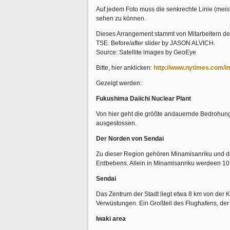
Auf jedem Foto muss die senkrechte Linie (meist
sehen zu können.
Dieses Arrangement stammt von Mitarbeiter
TSE. Before/after slider by JASON ALVICH.
Source: Satellite images by GeoEye
Bitte, hier anklicken:
http://www.nytimes.com/in
Gezeigt werden:
Fukushima Daiichi Nuclear Plant
Von hier geht die größte andauernde Bedrohung 
ausgestossen.
Der Norden von Sendai
Zu dieser Region gehören Minamisanriku und d
Erdbebens. Allein in Minamisanriku werdeen 1
Sendai
Das Zentrum der Stadt liegt etwa 8 km von der K
Verwüstungen. Ein Großteil des Flughafens, der n
Iwaki area