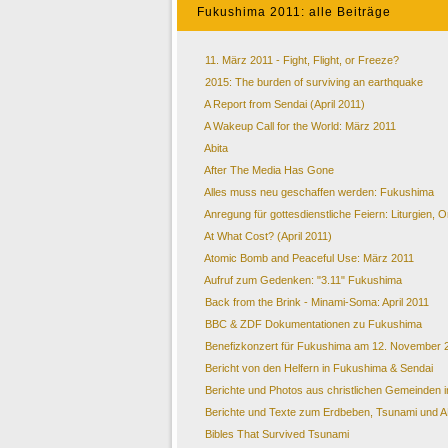
Fukushima 2011: alle Beiträge
11. März 2011 - Fight, Flight, or Freeze?
2015: The burden of surviving an earthquake
A Report from Sendai (April 2011)
A Wakeup Call for the World: März 2011
Abita
After The Media Has Gone
Alles muss neu geschaffen werden: Fukushima
Anregung für gottesdienstliche Feiern: Liturgien,
At What Cost? (April 2011)
Atomic Bomb and Peaceful Use: März 2011
Aufruf zum Gedenken: "3.11" Fukushima
Back from the Brink - Minami-Soma: April 2011
BBC & ZDF Dokumentationen zu Fukushima
Benefizkonzert für Fukushima am 12. November 
Bericht von den Helfern in Fukushima & Sendai
Berichte und Photos aus christlichen Gemeinden 
Berichte und Texte zum Erdbeben, Tsunami und 
Bibles That Survived Tsunami