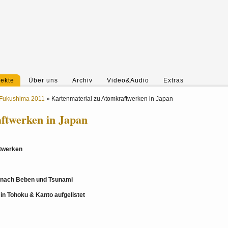
jekte
Über uns
Archiv
Video&Audio
Extras
Fukushima 2011
»
Kartenmaterial zu Atomkraftwerken in Japan
ftwerken in Japan
ftwerken
nd nach Beben und Tsunami
 in Tohoku & Kanto aufgelistet