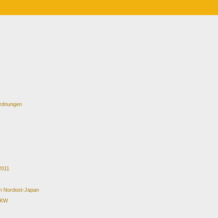
 Ordnungen
2011
in Nordost-Japan
AKW