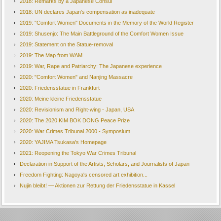
2018: Remarks by a Japanese Consul
2018: UN declares Japan’s compensation as inadequate
2019: "Comfort Women" Documents in the Memory of the World Register
2019: Shusenjo: The Main Battleground of the Comfort Women Issue
2019: Statement on the Statue-removal
2019: The Map from WAM
2019: War, Rape and Patriarchy: The Japanese experience
2020: "Comfort Women" and Nanjing Massacre
2020: Friedensstatue in Frankfurt
2020: Meine kleine Friedensstatue
2020: Revisionism and Right-wing - Japan, USA
2020: The 2020 KIM BOK DONG Peace Prize
2020: War Crimes Tribunal 2000 - Symposium
2020: YAJIMA Tsukasa's Homepage
2021: Reopening the Tokyo War Crimes Tribunal
Declaration in Support of the Artists, Scholars, and Journalists of Japan
Freedom Fighting: Nagoya's censored art exhibition...
Nujin bleibt! — Aktionen zur Rettung der Friedensstatue in Kassel