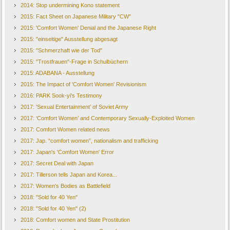
2014: Stop undermining Kono statement
2015: Fact Sheet on Japanese Military "CW"
2015: 'Comfort Women' Denial and the Japanese Right
2015: "einseitige" Ausstellung abgesagt
2015: "Schmerzhaft wie der Tod"
2015: "Trostfrauen"-Frage in Schulbüchern
2015: ADABANA - Ausstellung
2015: The Impact of 'Comfort Women' Revisionism
2016: PARK Sook-yi's Testimony
2017: 'Sexual Entertainment’ of Soviet Army
2017: ‘Comfort Women’ and Contemporary Sexually-Exploited Women
2017: Comfort Women related news
2017: Jap. “comfort women”, nationalism and trafficking
2017: Japan's 'Comfort Women' Error
2017: Secret Deal with Japan
2017: Tillerson tells Japan and Korea...
2017: Women's Bodies as Battlefield
2018: "Sold for 40 Yen"
2018: "Sold for 40 Yen" (2)
2018: Comfort women and State Prostitution