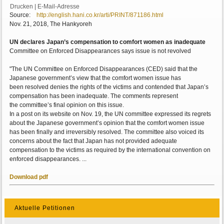
Drucken
|
E-Mail-Adresse
Source:
http://english.hani.co.kr/arti/PRINT/871186.html
Nov. 21, 2018, The Hankyoreh
UN declares Japan’s compensation to comfort women as inadequate
Committee on Enforced Disappearances says issue is not revolved
"The UN Committee on Enforced Disappearances (CED) said that the
Japanese government’s view that the comfort women issue has
been resolved denies the rights of the victims and contended that Japan’s
compensation has been inadequate. The comments represent
the committee’s final opinion on this issue.
In a post on its website on Nov. 19, the UN committee expressed its regrets
about the Japanese government’s opinion that the comfort women issue
has been finally and irreversibly resolved. The committee also voiced its
concerns about the fact that Japan has not provided adequate
compensation to the victims as required by the international convention on
enforced disappearances. ...
Download pdf
Aktuelle Petitionen