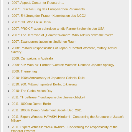
2007: Appeal: Center for Research...
2007: Entschließung des Europäischen Parlaments
2007: Erklärung der Frauen-Kommission des NCCJ
2007: GIL Won Ok in Berlin
2007: PROK Frauen schreiben an die Partnerkirchen in den USA
2007: The Jeremiad of „Comfort Women“: Who sold us down the river?
2007: Zwangsprostitution im ländlichen Raum
2008: Postwar responsibilities of Japan: “Comfort Women”, military sexual
slavery
2009: Campaigns in Australia
2009: KIM Won-ok: Former "Comfort Women" Demand Japan's Apology
2009: Thementag
2010: 100th Anniversary of Japanese Colonial Rule
2010: 900. Mittwochsprotest Berlin: Erklärung
2010: The Global Action Day
2011: "Trostfrauen" und japanische Uneinsichtigkeit
2011: 1000ste Demo: Berlin
2011: 1000th Demo: Statement Seoul - Dec. 2011
2011: Expert Witness: HAYASHI Hirofumi - Concerning the Structure of Japan's
Military
2011: Expert Witness: YAMADA Akira - Concerning the responsibility of the
Emperor System