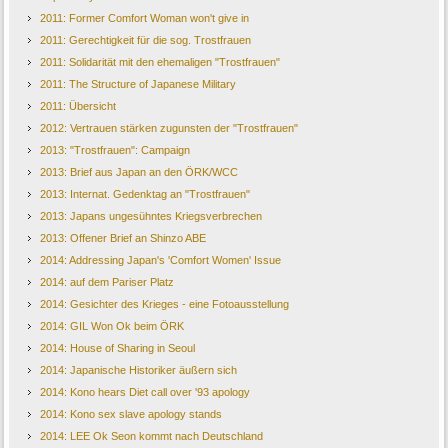
2011: Former Comfort Woman won't give in
2011: Gerechtigkeit für die sog. Trostfrauen
2011: Solidarität mit den ehemaligen "Trostfrauen"
2011: The Structure of Japanese Military
2011: Übersicht
2012: Vertrauen stärken zugunsten der "Trostfrauen"
2013: "Trostfrauen": Campaign
2013: Brief aus Japan an den ÖRK/WCC
2013: Internat. Gedenktag an "Trostfrauen"
2013: Japans ungesühntes Kriegsverbrechen
2013: Offener Brief an Shinzo ABE
2014: Addressing Japan's 'Comfort Women' Issue
2014: auf dem Pariser Platz
2014: Gesichter des Krieges - eine Fotoausstellung
2014: GIL Won Ok beim ÖRK
2014: House of Sharing in Seoul
2014: Japanische Historiker äußern sich
2014: Kono hears Diet call over '93 apology
2014: Kono sex slave apology stands
2014: LEE Ok Seon kommt nach Deutschland