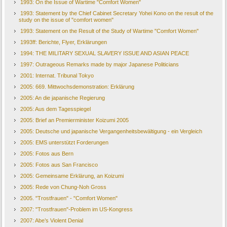
1993: On the Issue of Wartime "Comfort Women"
1993: Statement by the Chief Cabinet Secretary Yohei Kono on the result of the
study on the issue of "comfort women"
1993: Statement on the Result of the Study of Wartime "Comfort Women"
1993ff: Berichte, Flyer, Erklärungen
1994: THE MILITARY SEXUAL SLAVERY ISSUE AND ASIAN PEACE
1997: Outrageous Remarks made by major Japanese Politicians
2001: Internat. Tribunal Tokyo
2005: 669. Mittwochsdemonstration: Erklärung
2005: An die japanische Regierung
2005: Aus dem Tagesspiegel
2005: Brief an Premierminister Koizumi 2005
2005: Deutsche und japanische Vergangenheitsbewältigung - ein Vergleich
2005: EMS unterstützt Forderungen
2005: Fotos aus Bern
2005: Fotos aus San Francisco
2005: Gemeinsame Erklärung, an Koizumi
2005: Rede von Chung-Noh Gross
2005. "Trostfrauen" - "Comfort Women"
2007: "Trostfrauen"-Problem im US-Kongress
2007: Abe’s Violent Denial