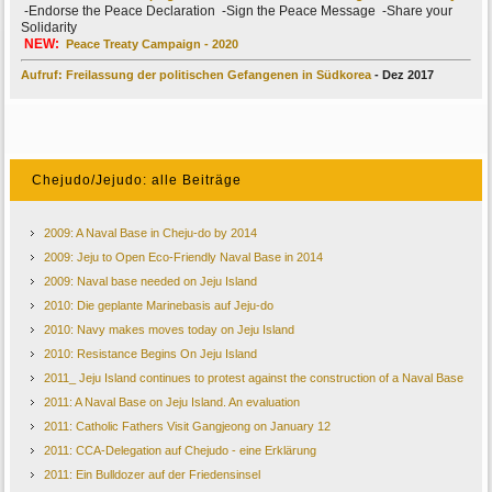
-Endorse the Peace Declaration -Sign the Peace Message -Share your
Solidarity
NEW:
Peace Treaty Campaign - 2020
Aufruf: Freilassung der politischen Gefangenen in Südkorea
- Dez 2017
Chejudo/Jejudo: alle Beiträge
2009: A Naval Base in Cheju-do by 2014
2009: Jeju to Open Eco-Friendly Naval Base in 2014
2009: Naval base needed on Jeju Island
2010: Die geplante Marinebasis auf Jeju-do
2010: Navy makes moves today on Jeju Island
2010: Resistance Begins On Jeju Island
2011_ Jeju Island continues to protest against the construction of a Naval Base
2011: A Naval Base on Jeju Island. An evaluation
2011: Catholic Fathers Visit Gangjeong on January 12
2011: CCA-Delegation auf Chejudo - eine Erklärung
2011: Ein Bulldozer auf der Friedensinsel