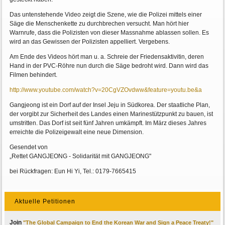
Das untenstehende Video zeigt die Szene, wie die Polizei mittels einer
Säge die Menschenkette zu durchbrechen versucht. Man hört hier
Warnrufe, dass die Polizisten von dieser Massnahme ablassen sollen. Es
wird an das Gewissen der Polizisten appelliert. Vergebens.
Am Ende des Videos hört man u. a. Schreie der Friedensaktivitin, deren
Hand in der PVC-Röhre nun durch die Säge bedroht wird. Dann wird das
Filmen behindert.
http://www.youtube.com/watch?v=20CgVZOvdww&feature=youtu.be&a
Gangjeong ist ein Dorf auf der Insel Jeju in Südkorea. Der staatliche Plan,
der vorgibt zur Sicherheit des Landes einen Marinestützpunkt zu bauen, ist
umstritten. Das Dorf ist seit fünf Jahren umkämpft. Im März dieses Jahres
erreichte die Polizeigewalt eine neue Dimension.
Gesendet von
„Rettet GANGJEONG - Solidarität mit GANGJEONG"
bei Rückfragen: Eun Hi Yi, Tel.: 0179-7665415
Aktuelle Petitionen
Join
"The Global Campaign to End the Korean War and Sign a Peace Treaty!"