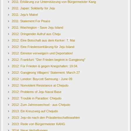
2011: Erklärung zur Unterstützung von Bürgermeister Kang
2011: Japan: Solidarity for Jeju
2011: Jeju's Makel
2011: Statement For Peace
2011: Washington - Save Jeju Island
2012: Dringender Aufruf aus Cheju
2012: Eine Botschaft aus dem Kerker: 7. Mai
2012: Eine Friedenserklärung für Jeju Island
2012: Einreise verweigern und Deportation!
2012: Frankfurt: "Der Frieden beginnt in Gangjeong"
2012: Für Frieden & gegen Kriegshafen: 19.04.
2012: Gangjeong Villagers' Statement: March 27
2012: London: Boycott Samsung - June 09
2012: Nonviolent Resistance at Chejudo
2012: Problems of Jeju Naval Base
2012: Trouble in Paradise: Chejudo
2012: Zum Jahreswechsel - aus Chejudo
2013: Ein Kreuzweg auf Chejudo
2013: Jeju-do nach den Präsidentschaftswahlen
2013: Rede von Bürgermeister KANG
2014: Neue Verhaftungen