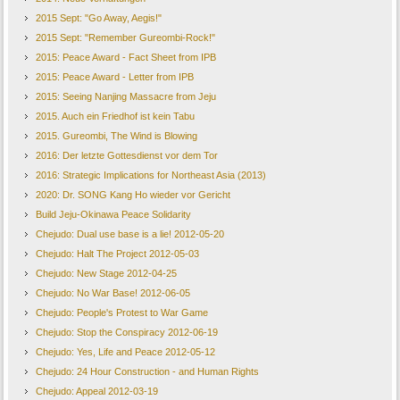
2015 Sept: "Go Away, Aegis!"
2015 Sept: "Remember Gureombi-Rock!"
2015: Peace Award - Fact Sheet from IPB
2015: Peace Award - Letter from IPB
2015: Seeing Nanjing Massacre from Jeju
2015. Auch ein Friedhof ist kein Tabu
2015. Gureombi, The Wind is Blowing
2016: Der letzte Gottesdienst vor dem Tor
2016: Strategic Implications for Northeast Asia (2013)
2020: Dr. SONG Kang Ho wieder vor Gericht
Build Jeju-Okinawa Peace Solidarity
Chejudo: Dual use base is a lie! 2012-05-20
Chejudo: Halt The Project 2012-05-03
Chejudo: New Stage 2012-04-25
Chejudo: No War Base! 2012-06-05
Chejudo: People's Protest to War Game
Chejudo: Stop the Conspiracy 2012-06-19
Chejudo: Yes, Life and Peace 2012-05-12
Chejudo: 24 Hour Construction - and Human Rights
Chejudo: Appeal 2012-03-19