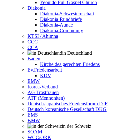
Yeouido Full Gospel Church
Diakonia
Diakonia-Schwesternschaft
Diakonia-Rundbriefe
Diakonia-Aunae
Diakonia-Community
KTSI / Ahimna
CCC
CCA
in Deutschland
Baden
Kirche des gerechten Friedens
Ev.Friedensarbeit
KDV
EMW
Korea-Verband
AG Trostfrauen
ATF (Mennoniten)
Deutsch-japanisches Friedensforum DJF
Deutsch-koreanische Gesellschaft DKG
EMS
BMW
in der Schweiz
SOAM
WCC/ÖRK