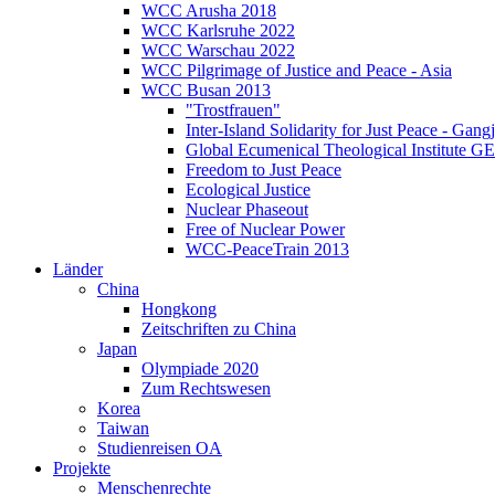
WCC Arusha 2018
WCC Karlsruhe 2022
WCC Warschau 2022
WCC Pilgrimage of Justice and Peace - Asia
WCC Busan 2013
"Trostfrauen"
Inter-Island Solidarity for Just Peace - Gang
Global Ecumenical Theological Institute G
Freedom to Just Peace
Ecological Justice
Nuclear Phaseout
Free of Nuclear Power
WCC-PeaceTrain 2013
Länder
China
Hongkong
Zeitschriften zu China
Japan
Olympiade 2020
Zum Rechtswesen
Korea
Taiwan
Studienreisen OA
Projekte
Menschenrechte