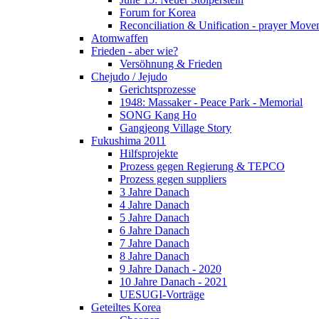
Forum for Korea
Reconciliation & Unification - prayer Mov
Atomwaffen
Frieden - aber wie?
Versöhnung & Frieden
Chejudo / Jejudo
Gerichtsprozesse
1948: Massaker - Peace Park - Memorial
SONG Kang Ho
Gangjeong Village Story
Fukushima 2011
Hilfsprojekte
Prozess gegen Regierung & TEPCO
Prozess gegen suppliers
3 Jahre Danach
4 Jahre Danach
5 Jahre Danach
6 Jahre Danach
7 Jahre Danach
8 Jahre Danach
9 Jahre Danach - 2020
10 Jahre Danach - 2021
UESUGI-Vorträge
Geteiltes Korea