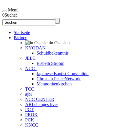
Menü
0
Suche:
Startseite
Partner
in Ostasien
KYODAN
Schuldbekenntnis
JELC
Elsbeth Strohm
NCCJ
Japanese Baptist Convention
Christian PeaceNetwork
Mennonitenkirchen
TCC
ajbi
NCC CENTER
ARI changes lives
PCT
PROK
PCK
KNCC