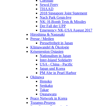
Cheonan
Sewol Ferry
THAAD
2018 Singapore Joint Statement
Nach Park Geun-hye
NK: H-Bomb Tests & Missiles
Der Fall der UPP
Emergency NK-USA August 2017
Hiroshima & Nagasaki
Presse / Medien
Pressefreiheit in Japan
Klimawandel & Ökologie
Krisenregion Ostasien
Nationalism in Japan
Inter-Island Solidarity
USA - China - Pacific
Japan und Korea
PM Abe in Pearl Harbor
Okinawa
Henoko
Senkaku
Takae
Ogasawara
Peace Network in Korea
Tozanso-Prozess