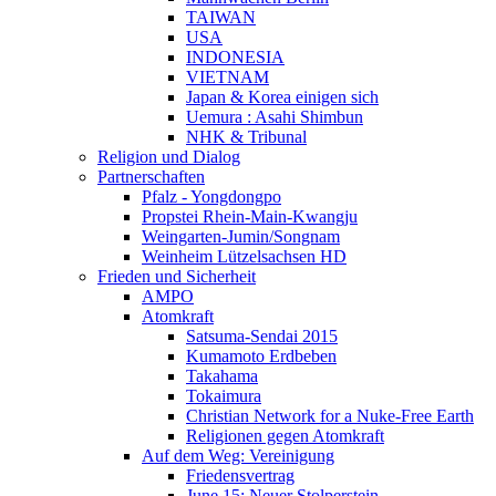
TAIWAN
USA
INDONESIA
VIETNAM
Japan & Korea einigen sich
Uemura : Asahi Shimbun
NHK & Tribunal
Religion und Dialog
Partnerschaften
Pfalz - Yongdongpo
Propstei Rhein-Main-Kwangju
Weingarten-Jumin/Songnam
Weinheim Lützelsachsen HD
Frieden und Sicherheit
AMPO
Atomkraft
Satsuma-Sendai 2015
Kumamoto Erdbeben
Takahama
Tokaimura
Christian Network for a Nuke-Free Earth
Religionen gegen Atomkraft
Auf dem Weg: Vereinigung
Friedensvertrag
June 15: Neuer Stolperstein