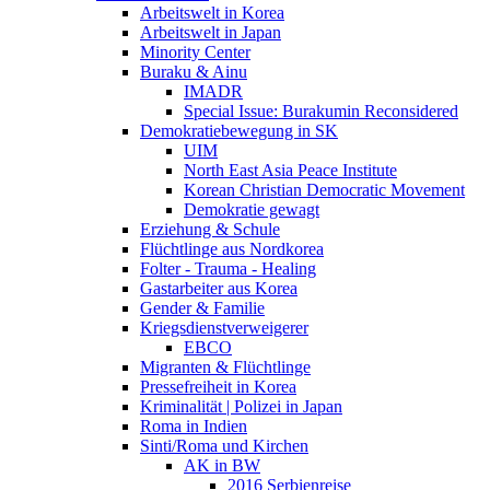
Arbeitswelt in Korea
Arbeitswelt in Japan
Minority Center
Buraku & Ainu
IMADR
Special Issue: Burakumin Reconsidered
Demokratiebewegung in SK
UIM
North East Asia Peace Institute
Korean Christian Democratic Movement
Demokratie gewagt
Erziehung & Schule
Flüchtlinge aus Nordkorea
Folter - Trauma - Healing
Gastarbeiter aus Korea
Gender & Familie
Kriegsdienstverweigerer
EBCO
Migranten & Flüchtlinge
Pressefreiheit in Korea
Kriminalität | Polizei in Japan
Roma in Indien
Sinti/Roma und Kirchen
AK in BW
2016 Serbienreise