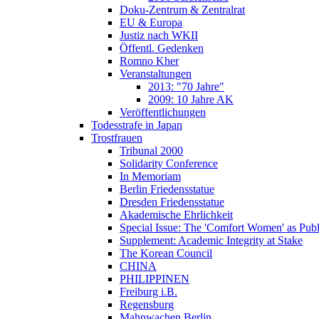
Doku-Zentrum & Zentralrat
EU & Europa
Justiz nach WKII
Öffentl. Gedenken
Romno Kher
Veranstaltungen
2013: "70 Jahre"
2009: 10 Jahre AK
Veröffentlichungen
Todesstrafe in Japan
Trostfrauen
Tribunal 2000
Solidarity Conference
In Memoriam
Berlin Friedensstatue
Dresden Friedensstatue
Akademische Ehrlichkeit
Special Issue: The 'Comfort Women' as Publ
Supplement: Academic Integrity at Stake
The Korean Council
CHINA
PHILIPPINEN
Freiburg i.B.
Regensburg
Mahnwachen Berlin